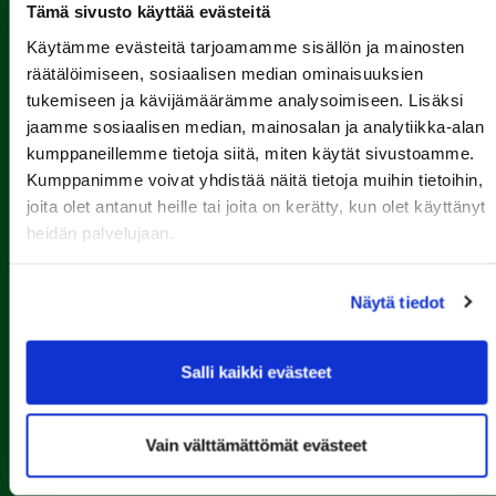
Kalaforniantie 178, 28100 Pori
Tämä sivusto käyttää evästeitä
caddie-master@kalafornia.com
Käytämme evästeitä tarjoamamme sisällön ja mainosten
050 574 4975
räätälöimiseen, sosiaalisen median ominaisuuksien
tukemiseen ja kävijämäärämme analysoimiseen. Lisäksi
Lähetä WhatsApp-viesti
jaamme sosiaalisen median, mainosalan ja analytiikka-alan
kumppaneillemme tietoja siitä, miten käytät sivustoamme.
Toimisto
toimisto@kalafornia.com
Kumppanimme voivat yhdistää näitä tietoja muihin tietoihin,
joita olet antanut heille tai joita on kerätty, kun olet käyttänyt
heidän palvelujaan.
Kalafornia on lasten,
nuorten ja aikuisten
Näytä tiedot
Tähtiseura
Tähtiseura on Olympiakomitean, lajiliittojen ja liikunnan
Salli kaikki evästeet
aluejärjestöjen seurojen laatuohjelma. Keväällä 2024
PGK saavutti ensimmäisenä golfseurana aikuisliikunnan
Tähtiseuran statuksen.
Vain välttämättömät evästeet
Olympiakomitea nimesi PGK:n vuoden aikuisliikunnan