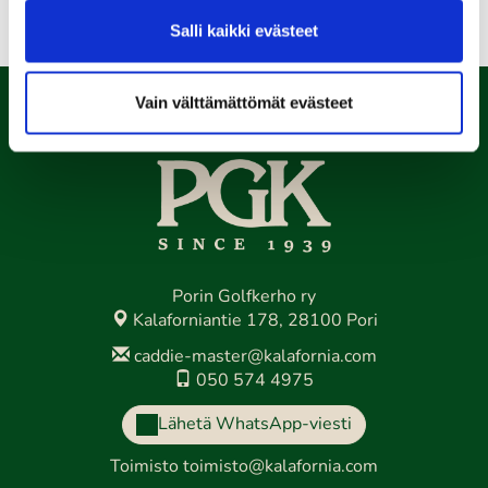
Salli kaikki evästeet
Takaisin pääsivulle
Vain välttämättömät evästeet
Porin Golfkerho ry
Kalaforniantie 178, 28100 Pori
caddie-master@kalafornia.com
050 574 4975
Lähetä WhatsApp-viesti
Toimisto
toimisto@kalafornia.com