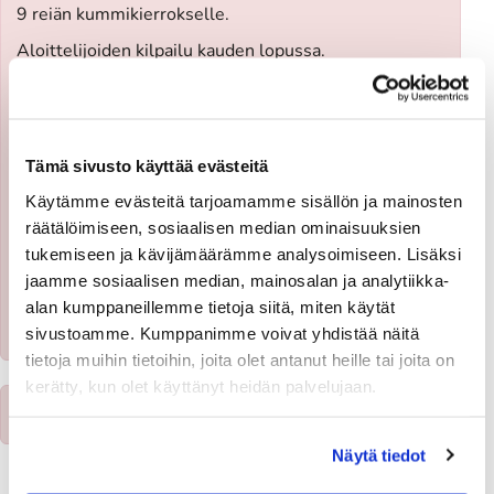
9 reiän kummikierrokselle.
Aloittelijoiden kilpailu kauden lopussa.
Opettajana PGA Golfpro Matti Ojala.
- Hinta 109€.
Tämä sivusto käyttää evästeitä
​Huom!
Minipelioikeus opiskelija/ juniori myös kurssin
yhteydessä 109€.
Käytämme evästeitä tarjoamamme sisällön ja mainosten
- Kesto: 4h
räätälöimiseen, sosiaalisen median ominaisuuksien
tukemiseen ja kävijämäärämme analysoimiseen. Lisäksi
- min 4 osallistujaa
jaamme sosiaalisen median, mainosalan ja analytiikka-
alan kumppaneillemme tietoja siitä, miten käytät
x
Ilmoittautumisaika on päättynyt
sivustoamme. Kumppanimme voivat yhdistää näitä
tietoja muihin tietoihin, joita olet antanut heille tai joita on
kerätty, kun olet käyttänyt heidän palvelujaan.
x
Tapahtuma on jo päättynyt
Näytä tiedot