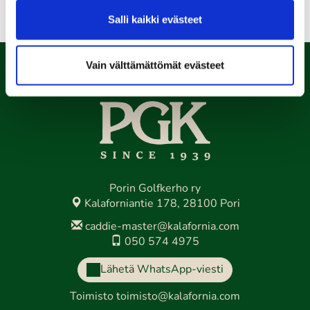
Salli kaikki evästeet
Takaisin pääsivulle
Vain välttämättömät evästeet
Porin Golfkerho ry
Kalaforniantie 178, 28100 Pori
caddie-master@kalafornia.com
050 574 4975
Lähetä WhatsApp-viesti
Toimisto
toimisto@kalafornia.com