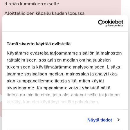
9 reiän kummikierrokselle.
Aloittelijoiden kilpailu kauden lopussa.
Opettajana PGA Golfpro Matti Ojala.
- Hinta 109€.
Tämä sivusto käyttää evästeitä
​Huom!
Minipelioikeus opiskelija/ juniori myös kurssin
yhteydessä 109€.
Käytämme evästeitä tarjoamamme sisällön ja mainosten
- Kesto: 4h
räätälöimiseen, sosiaalisen median ominaisuuksien
tukemiseen ja kävijämäärämme analysoimiseen. Lisäksi
- min 4 osallistujaa
jaamme sosiaalisen median, mainosalan ja analytiikka-
alan kumppaneillemme tietoja siitä, miten käytät
x
Ilmoittautumisaika on päättynyt
sivustoamme. Kumppanimme voivat yhdistää näitä
tietoja muihin tietoihin, joita olet antanut heille tai joita on
kerätty, kun olet käyttänyt heidän palvelujaan.
x
Tapahtuma on jo päättynyt
Näytä tiedot