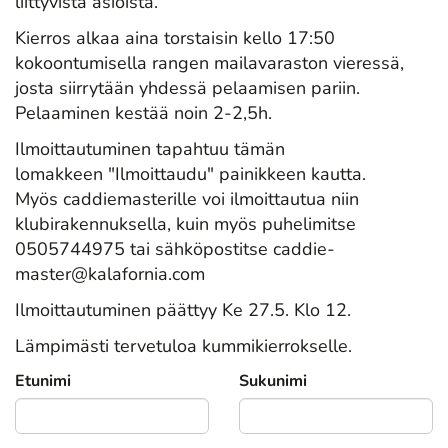
liittyvistä asioista.
Kierros alkaa aina torstaisin kello 17:50
kokoontumisella rangen mailavaraston vieressä,
josta siirrytään yhdessä pelaamisen pariin.
Pelaaminen kestää noin 2-2,5h.
Ilmoittautuminen tapahtuu tämän
lomakkeen "Ilmoittaudu" painikkeen kautta.
Myös caddiemasterille voi ilmoittautua niin
klubirakennuksella, kuin myös puhelimitse
0505744975 tai sähköpostitse caddie-
master@kalafornia.com
Ilmoittautuminen päättyy Ke 27.5. Klo 12.
Lämpimästi tervetuloa kummikierrokselle.
Etunimi
Sukunimi