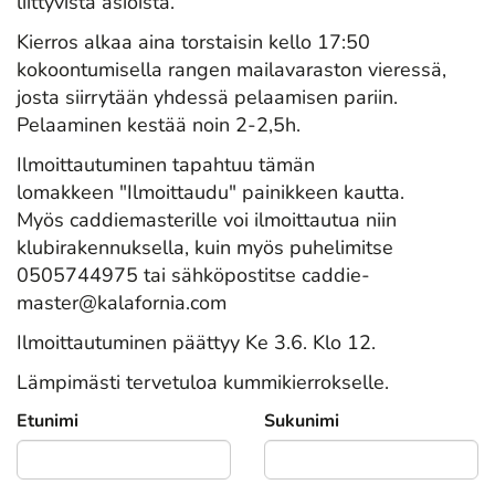
liittyvistä asioista.
Kierros alkaa aina torstaisin kello 17:50
kokoontumisella rangen mailavaraston vieressä,
josta siirrytään yhdessä pelaamisen pariin.
Pelaaminen kestää noin 2-2,5h.
Ilmoittautuminen tapahtuu tämän
lomakkeen "Ilmoittaudu" painikkeen kautta.
Myös caddiemasterille voi ilmoittautua niin
klubirakennuksella, kuin myös puhelimitse
0505744975 tai sähköpostitse caddie-
master@kalafornia.com
Ilmoittautuminen päättyy Ke 3.6. Klo 12.
Lämpimästi tervetuloa kummikierrokselle.
Etunimi
Sukunimi