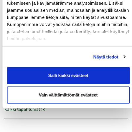
tukemiseen ja kävijämäärämme analysoimiseen. Lisäksi
06.08.
jaamme sosiaalisen median, mainosalan ja analytiikka-alan
Skini-ilta 5
kumppaneillemme tietoja siitä, miten käytät sivustoamme.
Kumppanimme voivat yhdistää näitä tietoja muihin tietoihin,
06.08.
joita olet antanut heille tai joita on kerätty, kun olet käyttänyt
Kummikierros 9r
heidän palvelujaan.
06.08.
Naisten maksuton ryhmäopetus to 6.8. klo 18:00-19:00
Näytä tiedot
06.08.
Salli kaikki evästeet
Naisten maksuton ryhmäopetus to 6.8. klo 19:00-20:00
08.08.
Vain välttämättömät evästeet
IKH Milwaukee Open
Kaikki tapahtumat >>