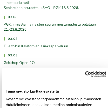
Ilmoittaudu heti!
​​​​​​​Senioreiden seuraottelu SHG - PGK 13.8.2026.
03.08.
PGK:n miesten ja naisten seuran mestaruudesta pelataan
21.-23.8.2026
03.08.
Tule töihin Kalafornian asiakaspalveluun
03.08.
Golfshop Open 27r
03.08.
Titleist demopäivä 14.8. klo 12-18
Tämä sivusto käyttää evästeitä
Käytämme evästeitä tarjoamamme sisällön ja mainosten
Tulevat tapahtumat
räätälöimiseen, sosiaalisen median ominaisuuksien