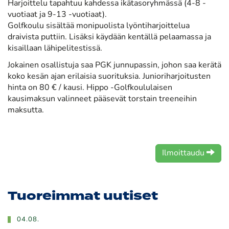
Harjoittelu tapahtuu kahdessa ikätasoryhmässä (4-8 -
vuotiaat ja 9-13 -vuotiaat).
Golfkoulu sisältää monipuolista lyöntiharjoittelua
draivista puttiin. Lisäksi käydään kentällä pelaamassa ja
kisaillaan lähipelitestissä.
Jokainen osallistuja saa PGK junnupassin, johon saa kerätä
koko kesän ajan erilaisia suorituksia. Junioriharjoitusten
hinta on 80 € / kausi. Hippo -Golfkoululaisen
kausimaksun valinneet pääsevät torstain treeneihin
maksutta.
Ilmoittaudu
Tuoreimmat uutiset
04.08.