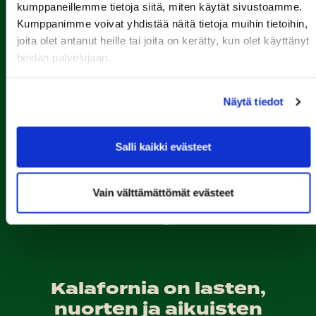
kumppaneillemme tietoja siitä, miten käytät sivustoamme.
Kumppanimme voivat yhdistää näitä tietoja muihin tietoihin,
joita olet antanut heille tai joita on kerätty, kun olet käyttänyt
heidän palvelujaan.
Näytä tiedot
Porin Golfkerho ry
Kalaforniantie 178, 28100 Pori
Salli kaikki evästeet
caddie-master@kalafornia.com
050 574 4975
Vain välttämättömät evästeet
Lähetä WhatsApp-viesti
Toimisto
toimisto@kalafornia.com
Kalafornia on lasten,
nuorten ja aikuisten