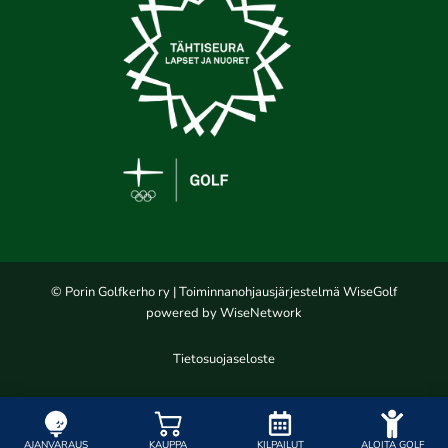
© Porin Golfkerho ry
| Toiminnanohjausjärjestelmä
WiseGolf
powered by
WiseNetwork
Tietosuojaseloste
AJANVARAUS
KAUPPA
KILPAILUT
ALOITA GOLF