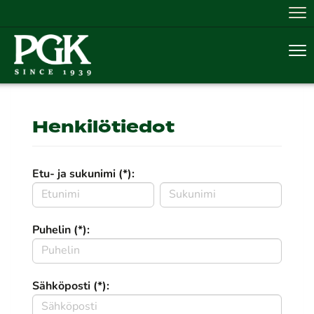
Nav
Nav
Henkilötiedot
Etu- ja sukunimi (*):
Puhelin (*):
Sähköposti (*):