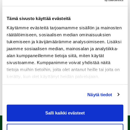
Tämä sivusto käyttää evästeitä
Käytämme evästeitä tarjoamamme sisällön ja mainosten
Sukupuoli:
räätälöimiseen, sosiaalisen median ominaisuuksien
tukemiseen ja kävijämäärämme analysoimiseen. Lisäksi
jaamme sosiaalisen median, mainosalan ja analytiikka-
Rekisteröidy
alan kumppaneillemme tietoja siitä, miten käytät
Haluan tilata Kalafornia uutiskirjeen
sivustoamme. Kumppanimme voivat yhdistää näitä
tietoja muihin tietoihin, joita olet antanut heille tai joita on
Olen lukenut
tietosuojaselosteen
ja hyväksyn
henkilötietojeni käsittelyn (*)
kerätty, kun olet käyttänyt heidän palvelujaan.
(*) Tieto on pakollinen
Näytä tiedot
Salli kaikki evästeet