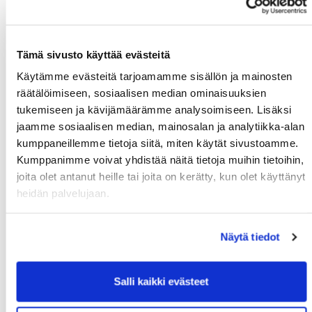
Su 13.09. klo:
Tommi Nyströmin
Kalafornia
08:00 - 16:00
muistokilpailu
Tämä sivusto käyttää evästeitä
Su 13.09. klo:
Noormarkun
Kalafornia
14:00 - 19:00
Mestaruus
Käytämme evästeitä tarjoamamme sisällön ja mainosten
räätälöimiseen, sosiaalisen median ominaisuuksien
Ma 14.09. klo:
Pariskuntagolf 7/7
Kalafornia
tukemiseen ja kävijämäärämme analysoimiseen. Lisäksi
17:00 - 20:00
jaamme sosiaalisen median, mainosalan ja analytiikka-alan
Ti 15.09. klo:
Senioritiistai 17
Kalafornia
kumppaneillemme tietoja siitä, miten käytät sivustoamme.
07:00 - 21:00
Kumppanimme voivat yhdistää näitä tietoja muihin tietoihin,
To 17.09. klo:
Senioreiden
Golf
joita olet antanut heille tai joita on kerätty, kun olet käyttänyt
09:00 - 17:00
kolmiseuraottelu GPi -
Pirkkala
heidän palvelujaan.
LPG - PGK
La 19.09. klo:
Cutter & Buck
Kalafornia
Näytä tiedot
09:00 - 15:00
Ti 22.09. klo:
Senioritiistai 18
Kalafornia
07:00 - 21:00
Salli kaikki evästeet
La 26.09. klo:
Porin Ässät Open
Kalafornia