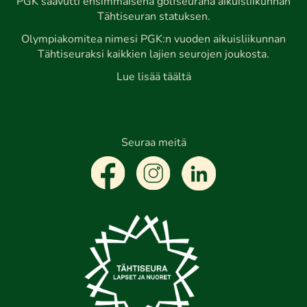
PGK saavutti ensimmäisenä golfseurana aikuisliikunnan
Tähtiseuran statuksen.
Olympiakomitea nimesi PGK:n vuoden aikuisliikunnan
Tähtiseuraksi kaikkien lajien seurojen joukosta.
Lue lisää täältä
Seuraa meitä