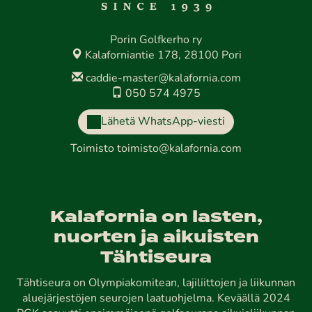
Porin Golfkerho ry
Kalaforniantie 178, 28100 Pori
caddie-master@kalafornia.com
050 574 4975
Lähetä WhatsApp-viesti
Toimisto
toimisto@kalafornia.com
Kalafornia on lasten,
nuorten ja aikuisten
Tähtiseura
Tähtiseura on Olympiakomitean, lajiliittojen ja liikunnan
aluejärjestöjen seurojen laatuohjelma. Keväällä 2024