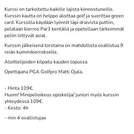
Kurssi on tarkoitettu kaikille lajista kiinnostuneille.
Kurssin kautta on helppo aloittaa golf ja suorittaa green
card. Kurssilla käydään lyönnit läpi draivista puttiin,
pelataan kierros Par3 kentällä ja opetellaan tärkeimmät
peliin liittyvät asiat.
Kurssin jälkeisenä torstaina on mahdollista osallistua 9
reiän kummikierrokselle.
Aloittelijoiden kilpailu kauden lopussa.
Opettajana PGA Golfpro Matti Ojala.
- Hinta 109€.
​Huom!
Minipelioikeus opiskelija/ juniori myös kurssin
yhteydessä 109€.
- Kesto: 4h
- min 4 osallistujaa