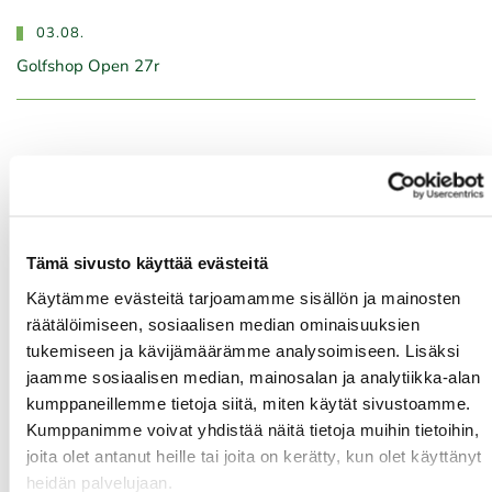
03.08.
Golfshop Open 27r
Tulevat tapahtumat
10.08.
Green Card kurssi Ma 10.8. klo 17-21
Tämä sivusto käyttää evästeitä
10.08.
Käytämme evästeitä tarjoamamme sisällön ja mainosten
räätälöimiseen, sosiaalisen median ominaisuuksien
Pariskuntagolf 5/7
tukemiseen ja kävijämäärämme analysoimiseen. Lisäksi
11.08.
jaamme sosiaalisen median, mainosalan ja analytiikka-alan
kumppaneillemme tietoja siitä, miten käytät sivustoamme.
Senioritiistai 12
Kumppanimme voivat yhdistää näitä tietoja muihin tietoihin,
12.08.
joita olet antanut heille tai joita on kerätty, kun olet käyttänyt
Green Card kurssi Ke 12.8. klo 16:30-20:30
heidän palvelujaan.