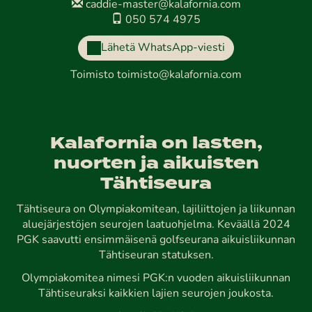
caddie-master@kalafornia.com
050 574 4975
Lähetä WhatsApp-viesti
Toimisto
toimisto@kalafornia.com
Kalafornia on lasten,
nuorten ja aikuisten
Tähtiseura
Tähtiseura on Olympiakomitean, lajiliittojen ja liikunnan
aluejärjestöjen seurojen laatuohjelma. Keväällä 2024
PGK saavutti ensimmäisenä golfseurana aikuisliikunnan
Tähtiseuran statuksen.
Olympiakomitea nimesi PGK:n vuoden aikuisliikunnan
Tähtiseuraksi kaikkien lajien seurojen joukosta.