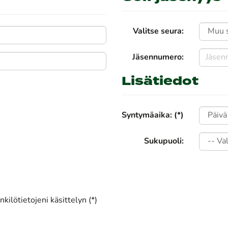
Valitse seura:
Jäsennumero:
Lisätiedot
Syntymäaika: (*)
Sukupuoli:
kilötietojeni käsittelyn (*)