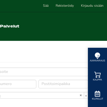
Sää
Rekisteröidy
Kirjaudu sisään
Palvelut
AJANVARAUS
KAUPPA
i
KILPAILUT