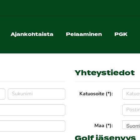
Ajankohtaista
Pelaaminen
PGK
Yhteystiedot
Katuosoite (*):
Suom
Maa (*):
Golf jäsenyys