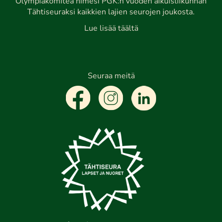
Olympiakomitea nimesi PGK:n vuoden aikuisliikunnan
Tähtiseuraksi kaikkien lajien seurojen joukosta.
Lue lisää täältä
Seuraa meitä