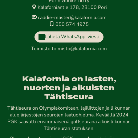
Porin Golfkerho ry
Kalaforniantie 178, 28100 Pori
caddie-master@kalafornia.com
050 574 4975
Lähetä WhatsApp-viesti
Toimisto
toimisto@kalafornia.com
Kalafornia on lasten,
nuorten ja aikuisten
Tähtiseura
Tähtiseura on Olympiakomitean, lajiliittojen ja liikunnan
aluejärjestöjen seurojen laatuohjelma. Keväällä 2024
PGK saavutti ensimmäisenä golfseurana aikuisliikunnan
Tähtiseuran statuksen.