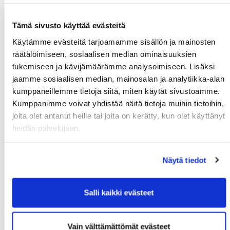
Su 13.09. klo:
Noormarkun
Kalafornia
Tämä sivusto käyttää evästeitä
14:00 - 19:00
Mestaruus
Käytämme evästeitä tarjoamamme sisällön ja mainosten
Ma 14.09. klo:
Pariskuntagolf 7/7
Kalafornia
räätälöimiseen, sosiaalisen median ominaisuuksien
17:00 - 20:00
tukemiseen ja kävijämäärämme analysoimiseen. Lisäksi
Ti 15.09. klo:
Senioritiistai 17
Kalafornia
jaamme sosiaalisen median, mainosalan ja analytiikka-alan
07:00 - 21:00
kumppaneillemme tietoja siitä, miten käytät sivustoamme.
To 17.09. klo:
Senioreiden
Golf
Kumppanimme voivat yhdistää näitä tietoja muihin tietoihin,
09:00 - 17:00
kolmiseuraottelu GPi -
Pirkkala
joita olet antanut heille tai joita on kerätty, kun olet käyttänyt
LPG - PGK
heidän palvelujaan.
La 19.09. klo:
Cutter & Buck
Kalafornia
09:00 - 15:00
Näytä tiedot
Ti 22.09. klo:
Senioritiistai 18
Kalafornia
07:00 - 21:00
Salli kaikki evästeet
La 26.09. klo:
Porin Ässät Open
Kalafornia
09:00 - 18:00
Lokakuu 2026
Vain välttämättömät evästeet