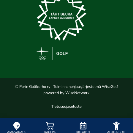
© Porin Golfkerho ry
| Toiminnanohjausjärjestelmä
WiseGolf
powered by
WiseNetwork
Tietosuojaseloste
AJANVARAUS
KAUPPA
KILPAILUT
ALOITA GOLF