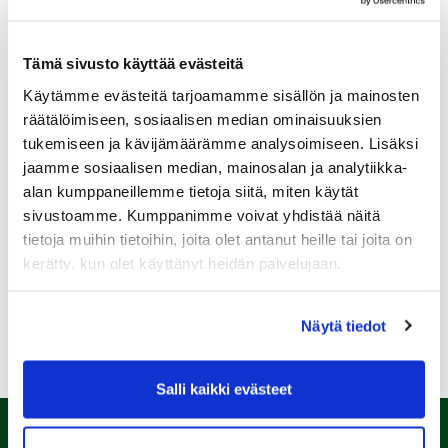
Tämä sivusto käyttää evästeitä
Käytämme evästeitä tarjoamamme sisällön ja mainosten
Sukupuoli:
räätälöimiseen, sosiaalisen median ominaisuuksien
tukemiseen ja kävijämäärämme analysoimiseen. Lisäksi
jaamme sosiaalisen median, mainosalan ja analytiikka-
Rekisteröidy
alan kumppaneillemme tietoja siitä, miten käytät
Haluan tilata Kalafornia uutiskirjeen
sivustoamme. Kumppanimme voivat yhdistää näitä
tietoja muihin tietoihin, joita olet antanut heille tai joita on
Olen lukenut
tietosuojaselosteen
ja hyväksyn
henkilötietojeni käsittelyn (*)
kerätty, kun olet käyttänyt heidän palvelujaan.
(*) Tieto on pakollinen
Näytä tiedot
Salli kaikki evästeet