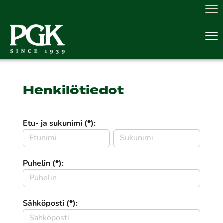
Nav
Nav
Henkilötiedot
Etu- ja sukunimi (*):
Puhelin (*):
Sähköposti (*):