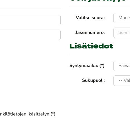
Valitse seura:
Jäsennumero:
Lisätiedot
Syntymäaika: (*)
Sukupuoli:
kilötietojeni käsittelyn (*)