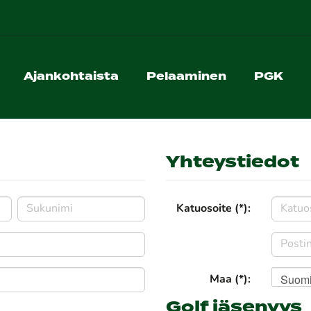
Ajankohtaista
Pelaaminen
PGK
Yhteystiedot
Katuosoite (*):
Suom
Maa (*):
Golf jäsenyys