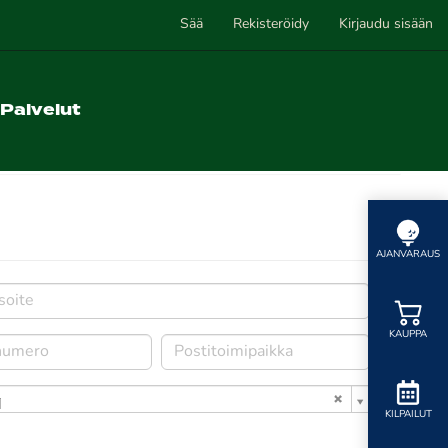
Sää
Rekisteröidy
Kirjaudu sisään
Palvelut
AJANVARAUS
KAUPPA
i
KILPAILUT