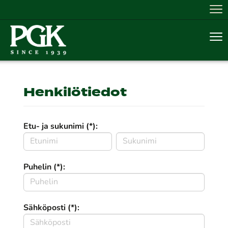
Nav
Nav
Henkilötiedot
Etu- ja sukunimi (*):
Puhelin (*):
Sähköposti (*):