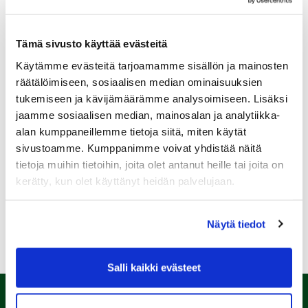
Tämä sivusto käyttää evästeitä
Käytämme evästeitä tarjoamamme sisällön ja mainosten
Sukupuoli:
räätälöimiseen, sosiaalisen median ominaisuuksien
tukemiseen ja kävijämäärämme analysoimiseen. Lisäksi
jaamme sosiaalisen median, mainosalan ja analytiikka-
Rekisteröidy
alan kumppaneillemme tietoja siitä, miten käytät
Haluan tilata Kalafornia uutiskirjeen
sivustoamme. Kumppanimme voivat yhdistää näitä
tietoja muihin tietoihin, joita olet antanut heille tai joita on
Olen lukenut
tietosuojaselosteen
ja hyväksyn
henkilötietojeni käsittelyn (*)
kerätty, kun olet käyttänyt heidän palvelujaan.
(*) Tieto on pakollinen
Näytä tiedot
Salli kaikki evästeet