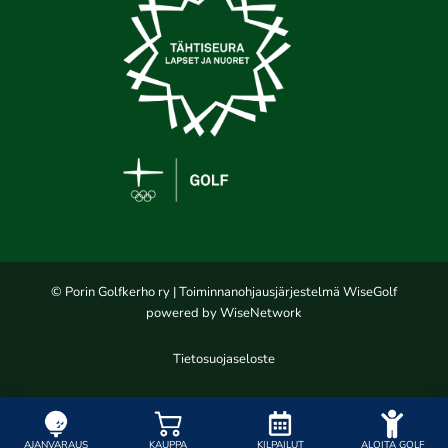
© Porin Golfkerho ry
| Toiminnanohjausjärjestelmä
WiseGolf
powered by
WiseNetwork
Tietosuojaseloste
AJANVARAUS
KAUPPA
KILPAILUT
ALOITA GOLF