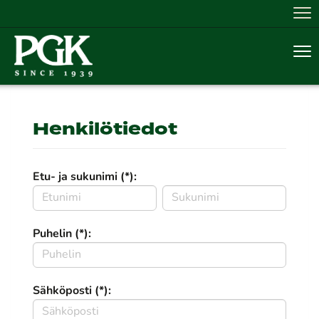
Nav
Nav
Henkilötiedot
Etu- ja sukunimi (*):
Puhelin (*):
Sähköposti (*):