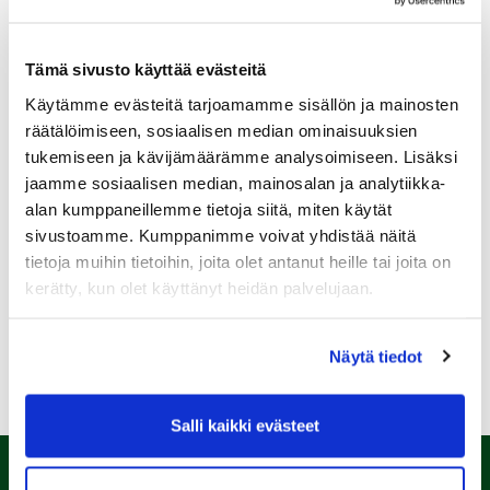
Tämä sivusto käyttää evästeitä
Käytämme evästeitä tarjoamamme sisällön ja mainosten
Sukupuoli:
räätälöimiseen, sosiaalisen median ominaisuuksien
tukemiseen ja kävijämäärämme analysoimiseen. Lisäksi
jaamme sosiaalisen median, mainosalan ja analytiikka-
Rekisteröidy
alan kumppaneillemme tietoja siitä, miten käytät
Haluan tilata Kalafornia uutiskirjeen
sivustoamme. Kumppanimme voivat yhdistää näitä
tietoja muihin tietoihin, joita olet antanut heille tai joita on
Olen lukenut
tietosuojaselosteen
ja hyväksyn
henkilötietojeni käsittelyn (*)
kerätty, kun olet käyttänyt heidän palvelujaan.
(*) Tieto on pakollinen
Näytä tiedot
Salli kaikki evästeet