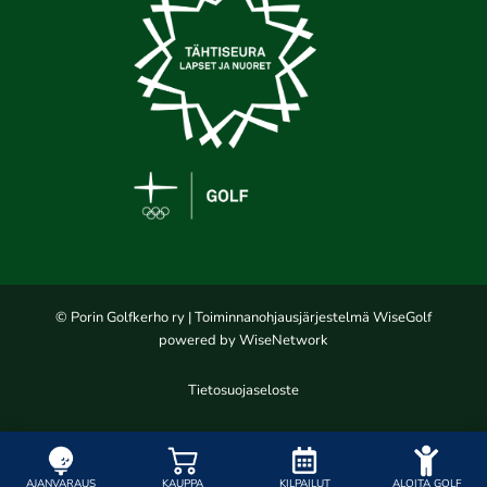
© Porin Golfkerho ry
| Toiminnanohjausjärjestelmä
WiseGolf
powered by
WiseNetwork
Tietosuojaseloste
AJANVARAUS
KAUPPA
KILPAILUT
ALOITA GOLF