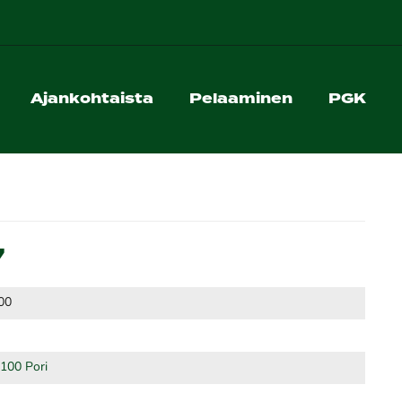
Ajankohtaista
Pelaaminen
PGK
7
00
8100 Pori