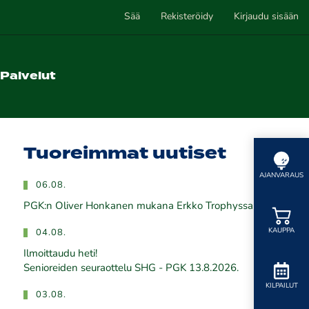
Sää
Rekisteröidy
Kirjaudu sisään
Palvelut
Tuoreimmat uutiset
AJANVARAUS
06.08.
PGK:n Oliver Honkanen mukana Erkko Trophyssa
KAUPPA
04.08.
Ilmoittaudu heti!
​​​​​​​Senioreiden seuraottelu SHG - PGK 13.8.2026.
KILPAILUT
03.08.