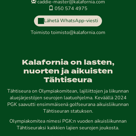
caddie-master@kalafornia.com
050 574 4975
Lähetä WhatsApp-viesti
Toimisto
toimisto@kalafornia.com
Kalafornia on lasten,
nuorten ja aikuisten
Tähtiseura
Tähtiseura on Olympiakomitean, lajiliittojen ja liikunnan
aluejärjestöjen seurojen laatuohjelma. Keväällä 2024
PGK saavutti ensimmäisenä golfseurana aikuisliikunnan
Tähtiseuran statuksen.
Olympiakomitea nimesi PGK:n vuoden aikuisliikunnan
Tähtiseuraksi kaikkien lajien seurojen joukosta.