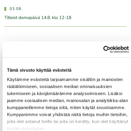
03.08.
Titleist demopäivä 14.8. klo 12-18
Tulevat tapahtumat
06.08.
Skini-ilta 5
Tämä sivusto käyttää evästeitä
06.08.
Käytämme evästeitä tarjoamamme sisällön ja mainosten
räätälöimiseen, sosiaalisen median ominaisuuksien
Kummikierros 9r
tukemiseen ja kävijämäärämme analysoimiseen. Lisäksi
06.08.
jaamme sosiaalisen median, mainosalan ja analytiikka-alan
kumppaneillemme tietoja siitä, miten käytät sivustoamme.
Naisten maksuton ryhmäopetus to 6.8. klo 18:00-19:00
Kumppanimme voivat yhdistää näitä tietoja muihin tietoihin,
06.08.
joita olet antanut heille tai joita on kerätty, kun olet käyttänyt
Naisten maksuton ryhmäopetus to 6.8. klo 19:00-20:00
heidän palvelujaan.