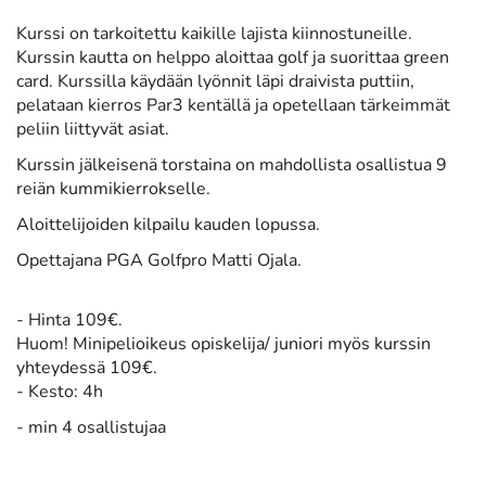
Kurssi on tarkoitettu kaikille lajista kiinnostuneille.
Kurssin kautta on helppo aloittaa golf ja suorittaa green
card. Kurssilla käydään lyönnit läpi draivista puttiin,
pelataan kierros Par3 kentällä ja opetellaan tärkeimmät
peliin liittyvät asiat.
Kurssin jälkeisenä torstaina on mahdollista osallistua 9
reiän kummikierrokselle.
Aloittelijoiden kilpailu kauden lopussa.
Opettajana PGA Golfpro Matti Ojala.
- Hinta 109€.
​Huom!
Minipelioikeus opiskelija/ juniori myös kurssin
yhteydessä 109€.
- Kesto: 4h
- min 4 osallistujaa