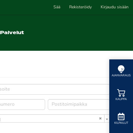
Sää
Rekisteröidy
Kirjaudu sisään
Palvelut
AJANVARAUS
KAUPPA
i
KILPAILUT