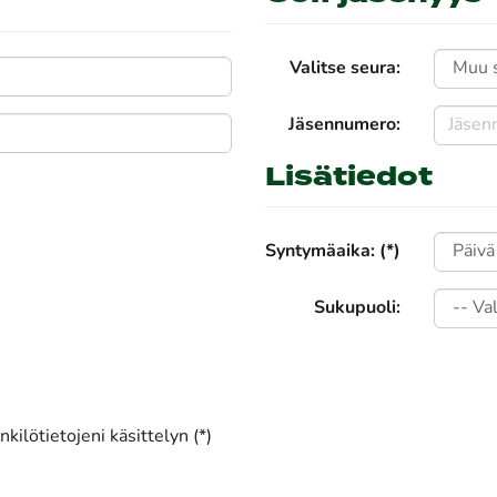
Valitse seura:
Jäsennumero:
Lisätiedot
Syntymäaika: (*)
Sukupuoli:
kilötietojeni käsittelyn (*)