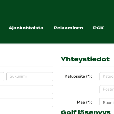
Ajankohtaista
Pelaaminen
PGK
Yhteystiedot
Katuosoite (*):
Suom
Maa (*):
Golf jäsenyys