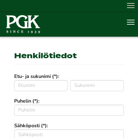
Nav
Nav
Henkilötiedot
Etu- ja sukunimi (*):
Puhelin (*):
Sähköposti (*):