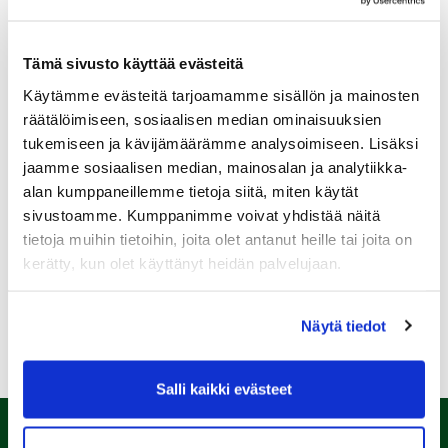
Tämä sivusto käyttää evästeitä
Käytämme evästeitä tarjoamamme sisällön ja mainosten
Sukupuoli:
räätälöimiseen, sosiaalisen median ominaisuuksien
tukemiseen ja kävijämäärämme analysoimiseen. Lisäksi
jaamme sosiaalisen median, mainosalan ja analytiikka-
Rekisteröidy
alan kumppaneillemme tietoja siitä, miten käytät
Haluan tilata Kalafornia uutiskirjeen
sivustoamme. Kumppanimme voivat yhdistää näitä
tietoja muihin tietoihin, joita olet antanut heille tai joita on
Olen lukenut
tietosuojaselosteen
ja hyväksyn
henkilötietojeni käsittelyn (*)
kerätty, kun olet käyttänyt heidän palvelujaan.
(*) Tieto on pakollinen
Näytä tiedot
Salli kaikki evästeet