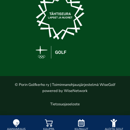
© Porin Golfkerho ry
| Toiminnanohjausjärjestelmä
WiseGolf
powered by
WiseNetwork
Tietosuojaseloste
AJANVARAUS
KAUPPA
KILPAILUT
ALOITA GOLF