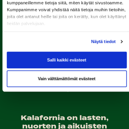
kumppaneillemme tietoja siitä, miten käytät sivustoamme.
Kumppanimme voivat yhdistää näitä tietoja muihin tietoihin,
joita olet antanut heille tai joita on kerätty, kun olet käyttänyt
heidän palvelujaan.
Näytä tiedot
Porin Golfkerho ry
Kalaforniantie 178, 28100 Pori
Salli kaikki evästeet
caddie-master@kalafornia.com
050 574 4975
Vain välttämättömät evästeet
Lähetä WhatsApp-viesti
Toimisto
toimisto@kalafornia.com
Kalafornia on lasten,
nuorten ja aikuisten