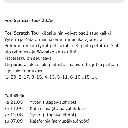
Pori Scratch Tour 2025
Pori Scratch Tour
kilpailuihin voivat osallistua kaikki
Yyterin ja Kalafornian jäsenet ilman ikärajoitetta.
Pelimuotona on lyöntipeli scratch. Kilpailu pelataan 3-4
hlö ryhmissä ja 58/valkoiselta tiiltä.
Pistelasku on seuraava.
15 parasta joka osakilpailusta saa pisteitä, jotka jaetaan
sijoituksen mukaan.
(1-20, 2-17, 3-15, 4-13, 5-11, 6-10...15-1).
Pelipäivät:
ke 21.05 Yyteri (iltapäivälähdöt)
ke 11.06 Kalafornia (iltapäivälähdöt)
ke 13.08 Yyteri (iltapäivälähdöt)
su 07.09 Kalafornia (aamupäivälähdöt)