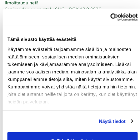
Ilmoittaudu heti!
​​​​​​​Senioreiden seuraottelu SHG - PGK 13.8.2026.
03.08.
PGK:n miesten ja naisten seuran mestaruudesta pelataan
21.-23.8.2026
Tämä sivusto käyttää evästeitä
Käytämme evästeitä tarjoamamme sisällön ja mainosten
03.08.
räätälöimiseen, sosiaalisen median ominaisuuksien
Tule töihin Kalafornian asiakaspalveluun
tukemiseen ja kävijämäärämme analysoimiseen. Lisäksi
jaamme sosiaalisen median, mainosalan ja analytiikka-alan
03.08.
kumppaneillemme tietoja siitä, miten käytät sivustoamme.
Golfshop Open 27r
Kumppanimme voivat yhdistää näitä tietoja muihin tietoihin,
joita olet antanut heille tai joita on kerätty, kun olet käyttänyt
heidän palvelujaan.
Tulevat tapahtumat
Näytä tiedot
08.08.
IKH Milwaukee Open