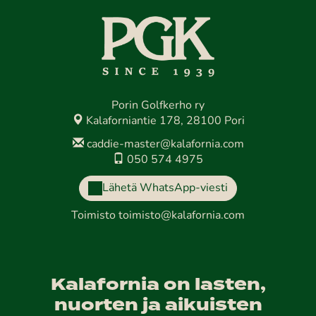
Porin Golfkerho ry
Kalaforniantie 178, 28100 Pori
caddie-master@kalafornia.com
050 574 4975
Lähetä WhatsApp-viesti
Toimisto
toimisto@kalafornia.com
Kalafornia on lasten,
nuorten ja aikuisten