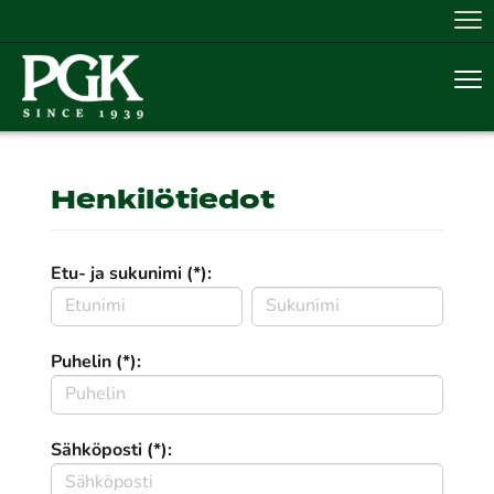
Nav
Nav
Henkilötiedot
Etu- ja sukunimi (*):
Puhelin (*):
Sähköposti (*):