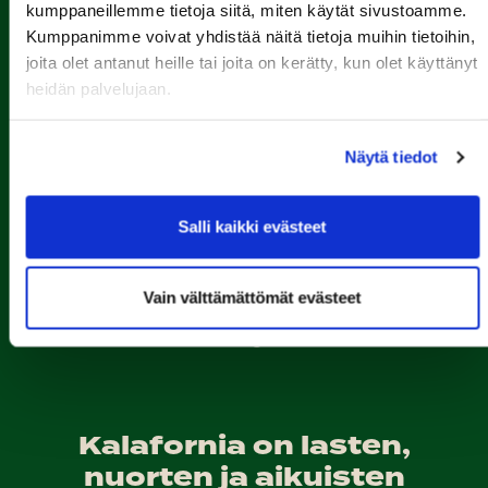
kumppaneillemme tietoja siitä, miten käytät sivustoamme.
Kumppanimme voivat yhdistää näitä tietoja muihin tietoihin,
joita olet antanut heille tai joita on kerätty, kun olet käyttänyt
heidän palvelujaan.
Näytä tiedot
Porin Golfkerho ry
Kalaforniantie 178, 28100 Pori
Salli kaikki evästeet
caddie-master@kalafornia.com
050 574 4975
Vain välttämättömät evästeet
Lähetä WhatsApp-viesti
Toimisto
toimisto@kalafornia.com
Kalafornia on lasten,
nuorten ja aikuisten