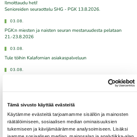
Ilmoittaudu heti!
​​​​​​​Senioreiden seuraottelu SHG - PGK 13.8.2026.
03.08.
PGK:n miesten ja naisten seuran mestaruudesta pelataan
21.-23.8.2026
03.08.
Tule töihin Kalafornian asiakaspalveluun
03.08.
Golfshop Open 27r
Tulevat tapahtumat
Tämä sivusto käyttää evästeitä
Käytämme evästeitä tarjoamamme sisällön ja mainosten
räätälöimiseen, sosiaalisen median ominaisuuksien
10.08.
tukemiseen ja kävijämäärämme analysoimiseen. Lisäksi
Green Card kurssi Ma 10.8. klo 17-21
jaamme sosiaalisen median, mainosalan ja analytiikka-alan