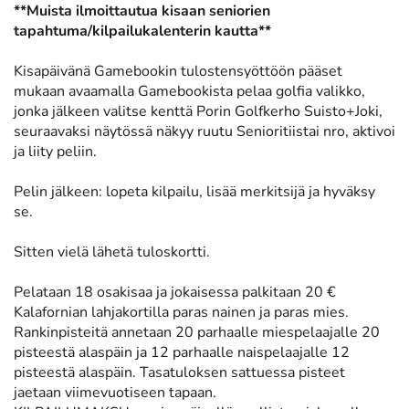
**Muista ilmoittautua kisaan seniorien
tapahtuma/kilpailukalenterin kautta**
Kisapäivänä Gamebookin tulostensyöttöön pääset
mukaan avaamalla Gamebookista pelaa golfia valikko,
jonka jälkeen valitse kenttä Porin Golfkerho Suisto+Joki,
seuraavaksi näytössä näkyy ruutu Senioritiistai nro, aktivoi
ja liity peliin.
Pelin jälkeen: lopeta kilpailu, lisää merkitsijä ja hyväksy
se.
Sitten vielä lähetä tuloskortti.
Pelataan 18 osakisaa ja jokaisessa palkitaan 20 €
Kalafornian lahjakortilla paras nainen ja paras mies.
Rankinpisteitä annetaan 20 parhaalle miespelaajalle 20
pisteestä alaspäin ja 12 parhaalle naispelaajalle 12
pisteestä alaspäin. Tasatuloksen sattuessa pisteet
jaetaan viimevuotiseen tapaan.