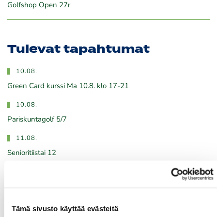
Golfshop Open 27r
Tulevat tapahtumat
10.08.
Green Card kurssi Ma 10.8. klo 17-21
10.08.
Pariskuntagolf 5/7
11.08.
Senioritiistai 12
12.08.
Green Card kurssi Ke 12.8. klo 16:30-20:30
13.08.
Tämä sivusto käyttää evästeitä