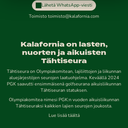
Lähetä WhatsApp-viesti
Toimisto
toimisto@kalafornia.com
Kalafornia on lasten,
nuorten ja aikuisten
Tähtiseura
Tähtiseura on Olympiakomitean, lajiliittojen ja liikunnan
aluejärjestöjen seurojen laatuohjelma. Keväällä 2024
PGK saavutti ensimmäisenä golfseurana aikuisliikunnan
Tähtiseuran statuksen.
Olympiakomitea nimesi PGK:n vuoden aikuisliikunnan
Tähtiseuraksi kaikkien lajien seurojen joukosta.
Lue lisää täältä