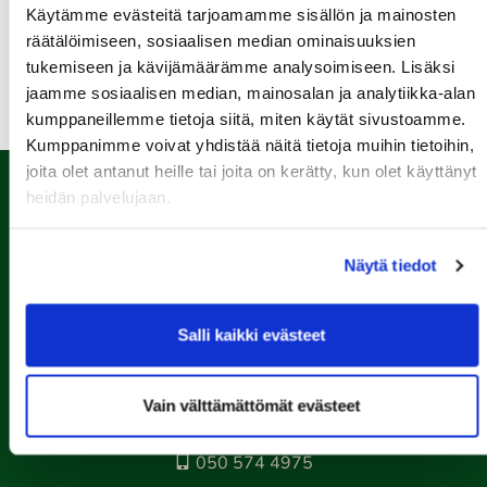
Seuraottelu SHG-PGK
Käytämme evästeitä tarjoamamme sisällön ja mainosten
räätälöimiseen, sosiaalisen median ominaisuuksien
Kaikki tapahtumat >>
tukemiseen ja kävijämäärämme analysoimiseen. Lisäksi
jaamme sosiaalisen median, mainosalan ja analytiikka-alan
kumppaneillemme tietoja siitä, miten käytät sivustoamme.
Kumppanimme voivat yhdistää näitä tietoja muihin tietoihin,
joita olet antanut heille tai joita on kerätty, kun olet käyttänyt
heidän palvelujaan.
Näytä tiedot
Salli kaikki evästeet
Porin Golfkerho ry
Kalaforniantie 178, 28100 Pori
Vain välttämättömät evästeet
caddie-master@kalafornia.com
050 574 4975