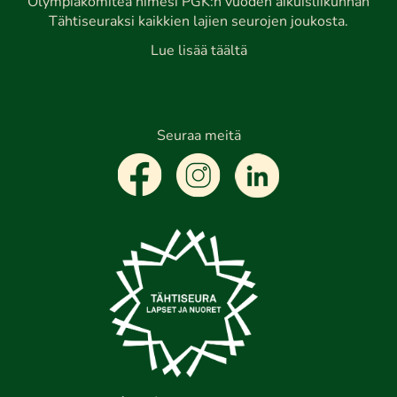
Olympiakomitea nimesi PGK:n vuoden aikuisliikunnan
Tähtiseuraksi kaikkien lajien seurojen joukosta.
Lue lisää täältä
Seuraa meitä