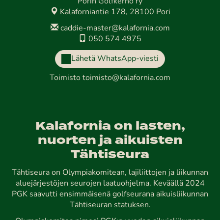
Porin Golfkerho ry
Kalaforniantie 178, 28100 Pori
caddie-master@kalafornia.com
050 574 4975
Lähetä WhatsApp-viesti
Toimisto
toimisto@kalafornia.com
Kalafornia on lasten,
nuorten ja aikuisten
Tähtiseura
Tähtiseura on Olympiakomitean, lajiliittojen ja liikunnan
aluejärjestöjen seurojen laatuohjelma. Keväällä 2024
PGK saavutti ensimmäisenä golfseurana aikuisliikunnan
Tähtiseuran statuksen.