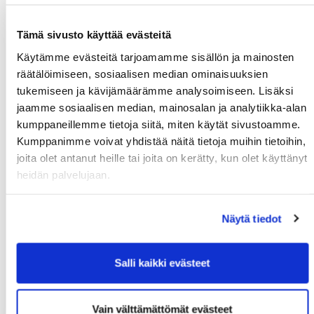
Su 13.09. klo:
Noormarkun
Kalafornia
Tämä sivusto käyttää evästeitä
14:00 - 19:00
Mestaruus
Käytämme evästeitä tarjoamamme sisällön ja mainosten
Ma 14.09. klo:
Pariskuntagolf 7/7
Kalafornia
räätälöimiseen, sosiaalisen median ominaisuuksien
17:00 - 20:00
tukemiseen ja kävijämäärämme analysoimiseen. Lisäksi
Ti 15.09. klo:
Senioritiistai 17
Kalafornia
jaamme sosiaalisen median, mainosalan ja analytiikka-alan
07:00 - 21:00
kumppaneillemme tietoja siitä, miten käytät sivustoamme.
To 17.09. klo:
Senioreiden
Golf
Kumppanimme voivat yhdistää näitä tietoja muihin tietoihin,
09:00 - 17:00
kolmiseuraottelu GPi -
Pirkkala
joita olet antanut heille tai joita on kerätty, kun olet käyttänyt
LPG - PGK
heidän palvelujaan.
La 19.09. klo:
Cutter & Buck
Kalafornia
09:00 - 15:00
Näytä tiedot
Ti 22.09. klo:
Senioritiistai 18
Kalafornia
07:00 - 21:00
Salli kaikki evästeet
La 26.09. klo:
Porin Ässät Open
Kalafornia
09:00 - 18:00
Lokakuu 2026
Vain välttämättömät evästeet