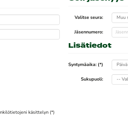
Valitse seura:
Jäsennumero:
Lisätiedot
Syntymäaika: (*)
Sukupuoli:
kilötietojeni käsittelyn (*)