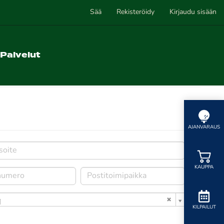
Sää
Rekisteröidy
Kirjaudu sisään
Palvelut
AJANVARAUS
KAUPPA
i
KILPAILUT