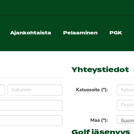
Ajankohtaista
Pelaaminen
PGK
Yhteystiedot
Katuosoite (*):
Suom
Maa (*):
Golf jäsenyys