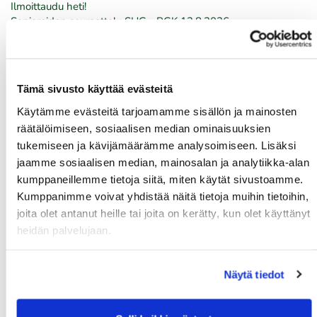
Ilmoittaudu heti!
​​​​​​​Senioreiden seuraottelu SHG - PGK 13.8.2026.
03.08.
PGK:n miesten ja naisten seuran mestaruudesta pelataan
21.-23.8.2026
Tämä sivusto käyttää evästeitä
Käytämme evästeitä tarjoamamme sisällön ja mainosten
03.08.
räätälöimiseen, sosiaalisen median ominaisuuksien
Tule töihin Kalafornian asiakaspalveluun
tukemiseen ja kävijämäärämme analysoimiseen. Lisäksi
jaamme sosiaalisen median, mainosalan ja analytiikka-alan
03.08.
kumppaneillemme tietoja siitä, miten käytät sivustoamme.
Golfshop Open 27r
Kumppanimme voivat yhdistää näitä tietoja muihin tietoihin,
joita olet antanut heille tai joita on kerätty, kun olet käyttänyt
heidän palvelujaan.
Tulevat tapahtumat
Näytä tiedot
06.08.
Naisten maksuton ryhmäopetus to 6.8. klo 19:00-20:00