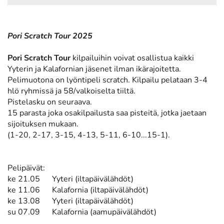
Pori Scratch Tour 2025
Pori Scratch Tour
kilpailuihin voivat osallistua kaikki
Yyterin ja Kalafornian jäsenet ilman ikärajoitetta.
Pelimuotona on lyöntipeli scratch. Kilpailu pelataan 3-4
hlö ryhmissä ja 58/valkoiselta tiiltä.
Pistelasku on seuraava.
15 parasta joka osakilpailusta saa pisteitä, jotka jaetaan
sijoituksen mukaan.
(1-20, 2-17, 3-15, 4-13, 5-11, 6-10...15-1).
Pelipäivät:
ke 21.05 Yyteri (iltapäivälähdöt)
ke 11.06 Kalafornia (iltapäivälähdöt)
ke 13.08 Yyteri (iltapäivälähdöt)
su 07.09 Kalafornia (aamupäivälähdöt)