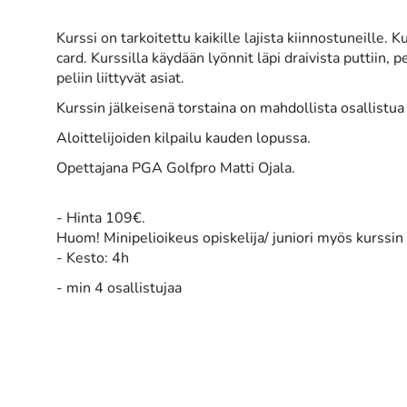
Kurssi on tarkoitettu kaikille lajista kiinnostuneille. 
card. Kurssilla käydään lyönnit läpi draivista puttiin,
peliin liittyvät asiat.
Kurssin jälkeisenä torstaina on mahdollista osallistu
Aloittelijoiden kilpailu kauden lopussa.
Opettajana PGA Golfpro Matti Ojala.
- Hinta 109€.
​Huom!
Minipelioikeus opiskelija/ juniori myös kurssi
- Kesto: 4h
- min 4 osallistujaa