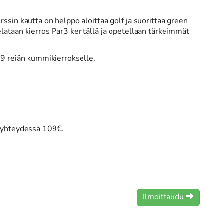
Kurssin kautta on helppo aloittaa golf ja suorittaa green
 pelataan kierros Par3 kentällä ja opetellaan tärkeimmät
a 9 reiän kummikierrokselle.
n yhteydessä 109€.
Ilmoittaudu