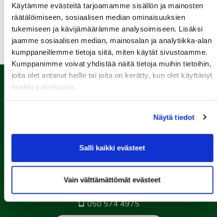
Seuraottelu SHG-PGK
Käytämme evästeitä tarjoamamme sisällön ja mainosten
räätälöimiseen, sosiaalisen median ominaisuuksien
Kaikki tapahtumat >>
tukemiseen ja kävijämäärämme analysoimiseen. Lisäksi
jaamme sosiaalisen median, mainosalan ja analytiikka-alan
kumppaneillemme tietoja siitä, miten käytät sivustoamme.
Kumppanimme voivat yhdistää näitä tietoja muihin tietoihin,
joita olet antanut heille tai joita on kerätty, kun olet käyttänyt
heidän palvelujaan.
Näytä tiedot
Salli kaikki evästeet
Porin Golfkerho ry
Kalaforniantie 178, 28100 Pori
Vain välttämättömät evästeet
caddie-master@kalafornia.com
050 574 4975