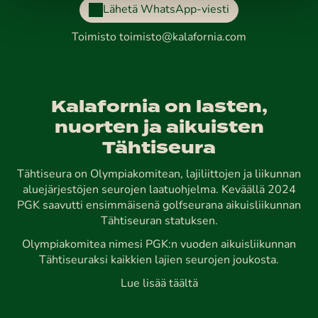
Lähetä WhatsApp-viesti
Toimisto
toimisto@kalafornia.com
Kalafornia on lasten,
nuorten ja aikuisten
Tähtiseura
Tähtiseura on Olympiakomitean, lajiliittojen ja liikunnan
aluejärjestöjen seurojen laatuohjelma. Keväällä 2024
PGK saavutti ensimmäisenä golfseurana aikuisliikunnan
Tähtiseuran statuksen.
Olympiakomitea nimesi PGK:n vuoden aikuisliikunnan
Tähtiseuraksi kaikkien lajien seurojen joukosta.
Lue lisää täältä