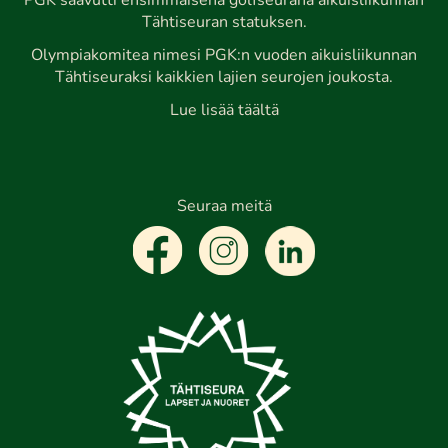
PGK saavutti ensimmäisenä golfseurana aikuisliikunnan
Tähtiseuran statuksen.
Olympiakomitea nimesi PGK:n vuoden aikuisliikunnan
Tähtiseuraksi kaikkien lajien seurojen joukosta.
Lue lisää täältä
Seuraa meitä