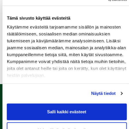
Senioritiistai 12
Tämä sivusto käyttää evästeitä
12.08.
Green Card kurssi Ke 12.8. klo 16:30-20:30
Käytämme evästeitä tarjoamamme sisällön ja mainosten
räätälöimiseen, sosiaalisen median ominaisuuksien
13.08.
tukemiseen ja kävijämäärämme analysoimiseen. Lisäksi
Seuraottelu SHG-PGK
jaamme sosiaalisen median, mainosalan ja analytiikka-alan
kumppaneillemme tietoja siitä, miten käytät sivustoamme.
Kaikki tapahtumat >>
Kumppanimme voivat yhdistää näitä tietoja muihin tietoihin,
joita olet antanut heille tai joita on kerätty, kun olet käyttänyt
heidän palvelujaan.
Näytä tiedot
Salli kaikki evästeet