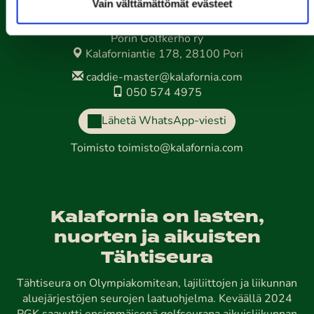
Vain välttämättömät evästeet
Porin Golfkerho ry
Kalaforniantie 178, 28100 Pori
caddie-master@kalafornia.com
050 574 4975
Lähetä WhatsApp-viesti
Toimisto
toimisto@kalafornia.com
Kalafornia on lasten,
nuorten ja aikuisten
Tähtiseura
Tähtiseura on Olympiakomitean, lajiliittojen ja liikunnan
aluejärjestöjen seurojen laatuohjelma. Keväällä 2024