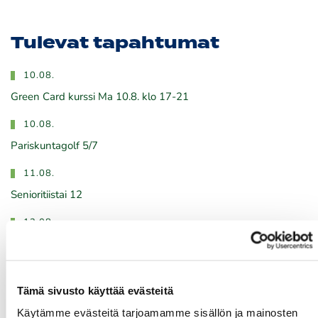
Tulevat tapahtumat
10.08.
Green Card kurssi Ma 10.8. klo 17-21
10.08.
Pariskuntagolf 5/7
11.08.
Senioritiistai 12
12.08.
Green Card kurssi Ke 12.8. klo 16:30-20:30
13.08.
Tämä sivusto käyttää evästeitä
Seuraottelu SHG-PGK
Käytämme evästeitä tarjoamamme sisällön ja mainosten