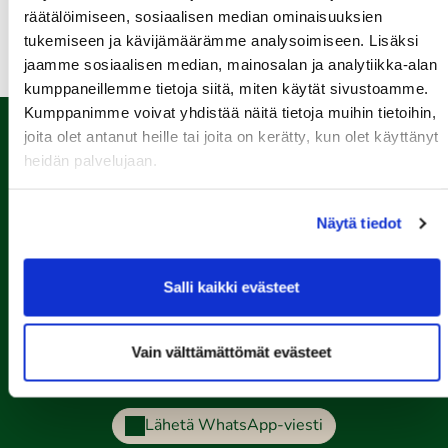
Kaikki tapahtumat >>
räätälöimiseen, sosiaalisen median ominaisuuksien
tukemiseen ja kävijämäärämme analysoimiseen. Lisäksi
jaamme sosiaalisen median, mainosalan ja analytiikka-alan
kumppaneillemme tietoja siitä, miten käytät sivustoamme.
Kumppanimme voivat yhdistää näitä tietoja muihin tietoihin,
joita olet antanut heille tai joita on kerätty, kun olet käyttänyt
heidän palvelujaan.
Näytä tiedot
Salli kaikki evästeet
Porin Golfkerho ry
Kalaforniantie 178, 28100 Pori
Vain välttämättömät evästeet
caddie-master@kalafornia.com
050 574 4975
Lähetä WhatsApp-viesti