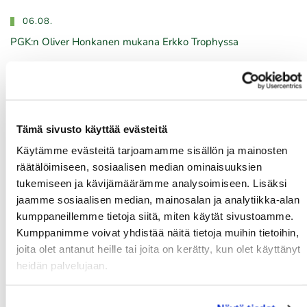
06.08.
PGK:n Oliver Honkanen mukana Erkko Trophyssa
04.08.
Ilmoittaudu heti!
​​​​​​​Senioreiden seuraottelu SHG - PGK 13.8.2026.
Tämä sivusto käyttää evästeitä
03.08.
Käytämme evästeitä tarjoamamme sisällön ja mainosten
PGK:n miesten ja naisten seuran mestaruudesta pelataan
räätälöimiseen, sosiaalisen median ominaisuuksien
21.-23.8.2026
tukemiseen ja kävijämäärämme analysoimiseen. Lisäksi
03.08.
jaamme sosiaalisen median, mainosalan ja analytiikka-alan
Tule töihin Kalafornian asiakaspalveluun
kumppaneillemme tietoja siitä, miten käytät sivustoamme.
Kumppanimme voivat yhdistää näitä tietoja muihin tietoihin,
03.08.
joita olet antanut heille tai joita on kerätty, kun olet käyttänyt
Golfshop Open 27r
heidän palvelujaan.