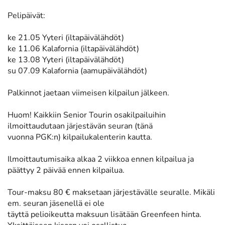
Pelipäivät:
ke 21.05 Yyteri (iltapäivälähdöt)
ke 11.06 Kalafornia (iltapäivälähdöt)
ke 13.08 Yyteri (iltapäivälähdöt)
su 07.09 Kalafornia (aamupäivälähdöt)
Palkinnot jaetaan viimeisen kilpailun jälkeen.
Huom! Kaikkiin Senior Tourin osakilpailuihin
ilmoittaudutaan järjestävän seuran (tänä
vuonna PGK:n) kilpailukalenterin kautta.
Ilmoittautumisaika alkaa 2 viikkoa ennen kilpailua ja
päättyy 2 päivää ennen kilpailua.
Tour-maksu 80 € maksetaan järjestävälle seuralle. Mikäli
em. seuran jäsenellä ei ole
täyttä pelioikeutta maksuun lisätään Greenfeen hinta.