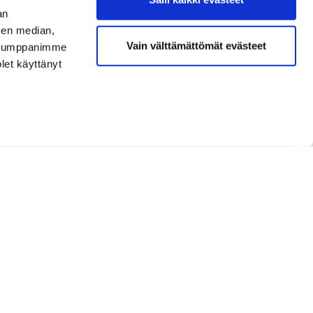
an
sen median,
Vain välttämättömät evästeet
. Kumppanimme
olet käyttänyt