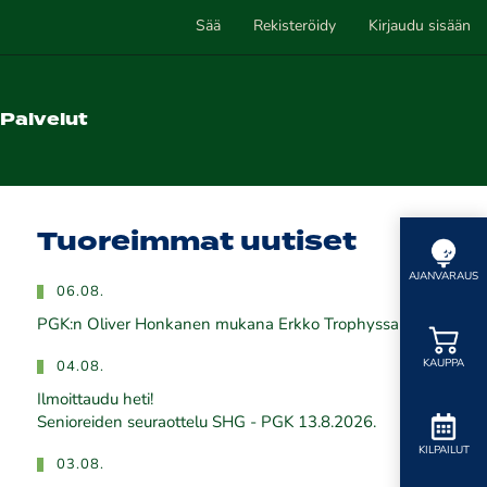
Sää
Rekisteröidy
Kirjaudu sisään
Palvelut
Tuoreimmat uutiset
AJANVARAUS
06.08.
PGK:n Oliver Honkanen mukana Erkko Trophyssa
KAUPPA
04.08.
Ilmoittaudu heti!
​​​​​​​Senioreiden seuraottelu SHG - PGK 13.8.2026.
KILPAILUT
03.08.