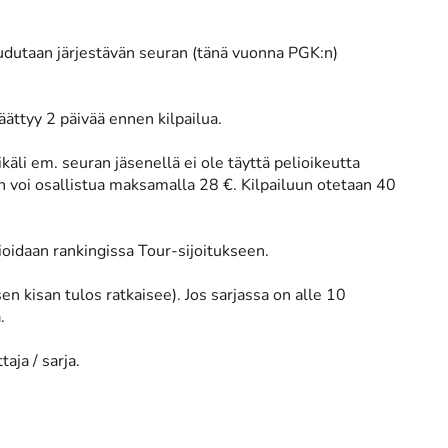
audutaan järjestävän seuran (tänä vuonna PGK:n)
äättyy 2 päivää ennen kilpailua.
äli em. seuran jäsenellä ei ole täyttä pelioikeutta
n voi osallistua maksamalla 28 €. Kilpailuun otetaan 40
ioidaan rankingissa Tour-sijoitukseen.
en kisan tulos ratkaisee). Jos sarjassa on alle 10
.
taja / sarja.