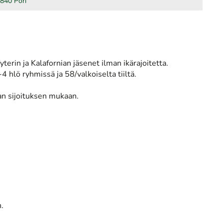
8840 Pori
Yyterin ja Kalafornian jäsenet ilman ikärajoitetta.
4 hlö ryhmissä ja 58/valkoiselta tiiltä.
aan sijoituksen mukaan.
.