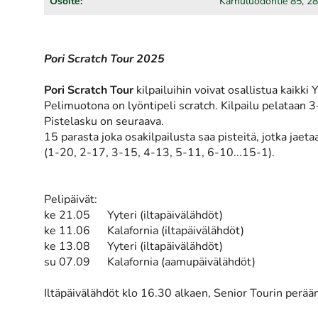
Osoite:
Karhuluodontie 85, 2
Pori Scratch Tour 2025
Pori Scratch Tour
kilpailuihin voivat osallistua kaikki 
Pelimuotona on lyöntipeli scratch. Kilpailu pelataan 3-
Pistelasku on seuraava.
15 parasta joka osakilpailusta saa pisteitä, jotka jaet
(1-20, 2-17, 3-15, 4-13, 5-11, 6-10...15-1).
Pelipäivät:
ke 21.05 Yyteri (iltapäivälähdöt)
ke 11.06 Kalafornia (iltapäivälähdöt)
ke 13.08 Yyteri (iltapäivälähdöt)
su 07.09 Kalafornia (aamupäivälähdöt)
Iltäpäivälähdöt klo 16.30 alkaen, Senior Tourin perään