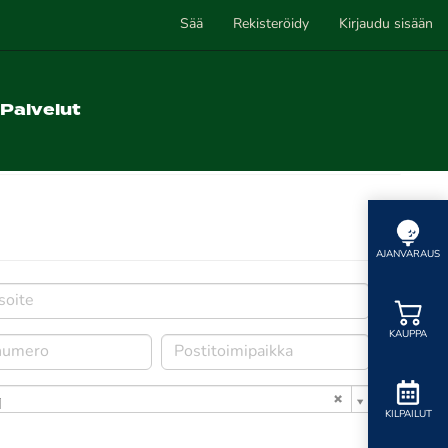
Sää
Rekisteröidy
Kirjaudu sisään
Palvelut
AJANVARAUS
KAUPPA
i
KILPAILUT