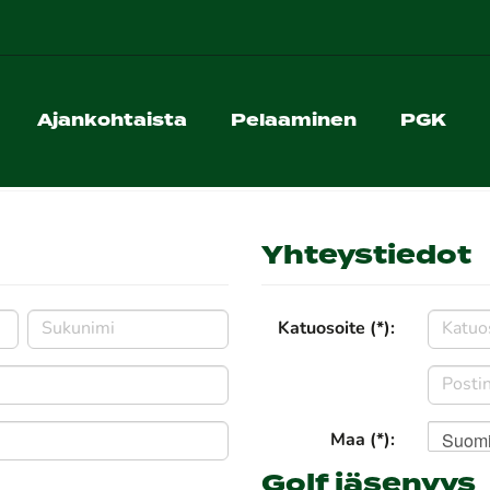
Ajankohtaista
Pelaaminen
PGK
Yhteystiedot
Katuosoite (*):
Suom
Maa (*):
Golf jäsenyys