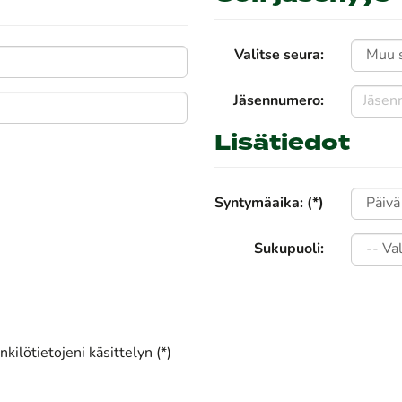
Valitse seura:
Jäsennumero:
Lisätiedot
Syntymäaika: (*)
Sukupuoli:
kilötietojeni käsittelyn (*)