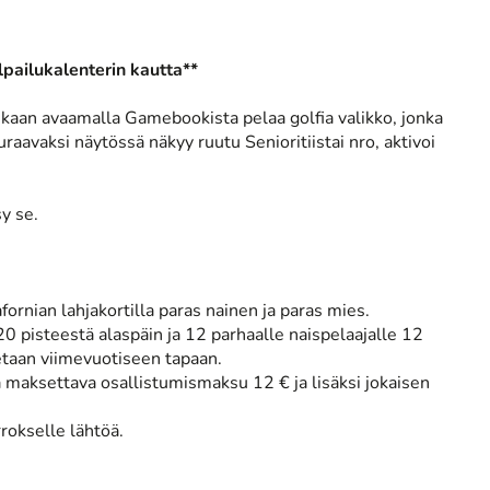
lpailukalenterin kautta**
aan avaamalla Gamebookista pelaa golfia valikko, jonka
raavaksi näytössä näkyy ruutu Senioritiistai nro, aktivoi
sy se.
fornian lahjakortilla paras nainen ja paras mies.
0 pisteestä alaspäin ja 12 parhaalle naispelaajalle 12
etaan viimevuotiseen tapaan.
aksettava osallistumismaksu 12 € ja lisäksi jokaisen
rokselle lähtöä.