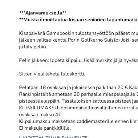
***Ajanvarauksella**
**Muista ilmoittautua kisaan seniorien tapahtuma/ki
Kisapäivänä Gamebookin tulostensyöttöön pääset muk
jälkeen valitse kenttä Porin Golfkerho Suisto+Joki, seu
ja liity peliin.
Pelin jälkeen: lopeta kilpailu, lisää merkitsijä ja hyväk
Sitten vielä lähetä tuloskortti.
Pelataan 18 osakisaa ja jokaisessa palkitaan 20 € Kala
Rankinpisteitä annetaan 20 parhaalle miespelaajalle 2
pisteestä alaspäin. Tasatuloksen sattuessa pisteet ja
KILPAILUMAKSU: ensimmäisellä osallistumiskerralla m
osakisan maksu 4€.
Kilpailumaksu maksetaan caddiemasterille ennen kier
Ei maksuja pankkitilille.