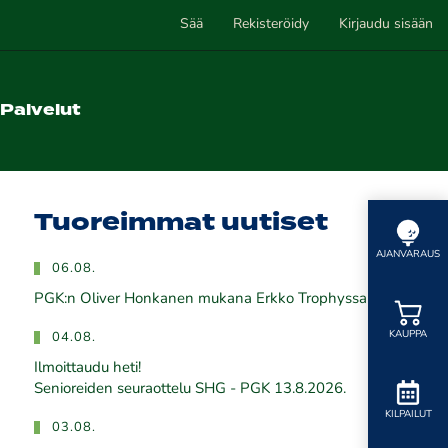
Sää
Rekisteröidy
Kirjaudu sisään
Palvelut
Tuoreimmat uutiset
AJANVARAUS
06.08.
PGK:n Oliver Honkanen mukana Erkko Trophyssa
KAUPPA
04.08.
Ilmoittaudu heti!
​​​​​​​Senioreiden seuraottelu SHG - PGK 13.8.2026.
KILPAILUT
03.08.