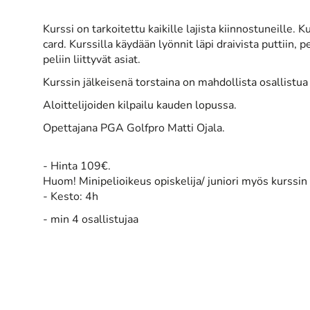
Kurssi on tarkoitettu kaikille lajista kiinnostuneille. 
card. Kurssilla käydään lyönnit läpi draivista puttiin,
peliin liittyvät asiat.
Kurssin jälkeisenä torstaina on mahdollista osallistu
Aloittelijoiden kilpailu kauden lopussa.
Opettajana PGA Golfpro Matti Ojala.
- Hinta 109€.
​Huom!
Minipelioikeus opiskelija/ juniori myös kurssi
- Kesto: 4h
- min 4 osallistujaa