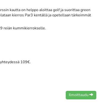
Kurssin kautta on helppo aloittaa golf ja suorittaa green
 pelataan kierros Par3 kentällä ja opetellaan tärkeimmät
a 9 reiän kummikierrokselle.
n yhteydessä 109€.
Ilmoittaudu