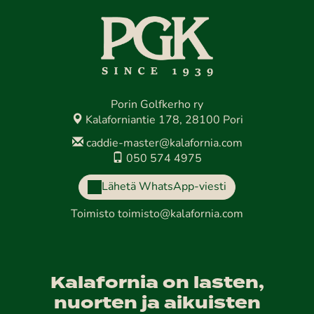
Porin Golfkerho ry
Kalaforniantie 178, 28100 Pori
caddie-master@kalafornia.com
050 574 4975
Lähetä WhatsApp-viesti
Toimisto
toimisto@kalafornia.com
Kalafornia on lasten,
nuorten ja aikuisten