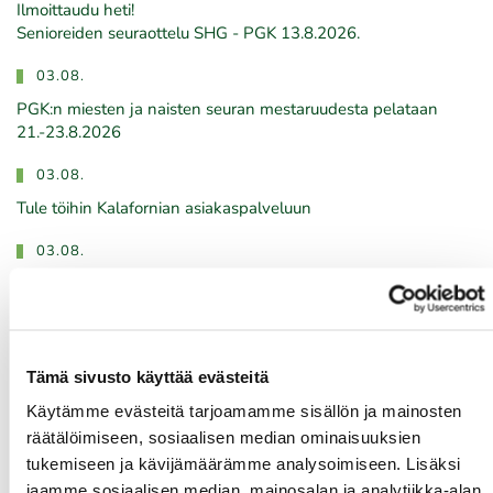
Ilmoittaudu heti!
​​​​​​​Senioreiden seuraottelu SHG - PGK 13.8.2026.
03.08.
PGK:n miesten ja naisten seuran mestaruudesta pelataan
21.-23.8.2026
03.08.
Tule töihin Kalafornian asiakaspalveluun
03.08.
Golfshop Open 27r
Tulevat tapahtumat
Tämä sivusto käyttää evästeitä
Käytämme evästeitä tarjoamamme sisällön ja mainosten
räätälöimiseen, sosiaalisen median ominaisuuksien
08.08.
tukemiseen ja kävijämäärämme analysoimiseen. Lisäksi
IKH Milwaukee Open
jaamme sosiaalisen median, mainosalan ja analytiikka-alan