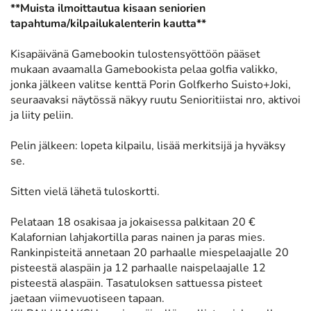
**Muista ilmoittautua kisaan seniorien
tapahtuma/kilpailukalenterin kautta**
Kisapäivänä Gamebookin tulostensyöttöön pääset
mukaan avaamalla Gamebookista pelaa golfia valikko,
jonka jälkeen valitse kenttä Porin Golfkerho Suisto+Joki,
seuraavaksi näytössä näkyy ruutu Senioritiistai nro, aktivoi
ja liity peliin.
Pelin jälkeen: lopeta kilpailu, lisää merkitsijä ja hyväksy
se.
Sitten vielä lähetä tuloskortti.
Pelataan 18 osakisaa ja jokaisessa palkitaan 20 €
Kalafornian lahjakortilla paras nainen ja paras mies.
Rankinpisteitä annetaan 20 parhaalle miespelaajalle 20
pisteestä alaspäin ja 12 parhaalle naispelaajalle 12
pisteestä alaspäin. Tasatuloksen sattuessa pisteet
jaetaan viimevuotiseen tapaan.