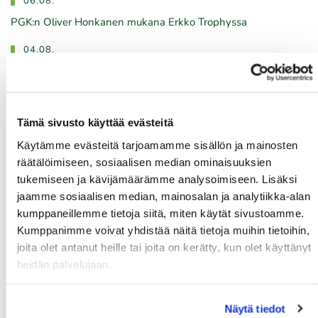
06.08.
PGK:n Oliver Honkanen mukana Erkko Trophyssa
04.08.
Ilmoittaudu heti!
​​​​​​​Senioreiden seuraottelu SHG - PGK 13.8.2026.
03.08.
Tämä sivusto käyttää evästeitä
PGK:n miesten ja naisten seuran mestaruudesta pelataan
Käytämme evästeitä tarjoamamme sisällön ja mainosten
21.-23.8.2026
räätälöimiseen, sosiaalisen median ominaisuuksien
tukemiseen ja kävijämäärämme analysoimiseen. Lisäksi
03.08.
jaamme sosiaalisen median, mainosalan ja analytiikka-alan
Tule töihin Kalafornian asiakaspalveluun
kumppaneillemme tietoja siitä, miten käytät sivustoamme.
03.08.
Kumppanimme voivat yhdistää näitä tietoja muihin tietoihin,
joita olet antanut heille tai joita on kerätty, kun olet käyttänyt
Golfshop Open 27r
heidän palvelujaan.
Tulevat tapahtumat
Näytä tiedot