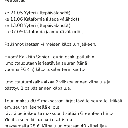
Pelipäivät:
ke 21.05 Yyteri (iltapäivälähdöt)
ke 11.06 Kalafornia (iltapäivälähdöt)
ke 13.08 Yyteri (iltapäivälähdöt)
su 07.09 Kalafornia (aamupäivälähdöt)
Palkinnot jaetaan viimeisen kilpailun jälkeen.
Huom! Kaikkiin Senior Tourin osakilpailuihin
ilmoittaudutaan järjestävän seuran (tänä
vuonna PGK:n) kilpailukalenterin kautta.
Ilmoittautumisaika alkaa 2 viikkoa ennen kilpailua ja
päättyy 2 päivää ennen kilpailua.
Tour-maksu 80 € maksetaan järjestävälle seuralle. Mikäli
em. seuran jäsenellä ei ole
täyttä pelioikeutta maksuun lisätään Greenfeen hinta.
Yksittäiseen kisaan voi osallistua
maksamalla 28 €. Kilpailuun otetaan 40 kilpailijaa