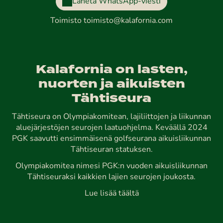
Lähetä WhatsApp-viesti
Toimisto
toimisto@kalafornia.com
Kalafornia on lasten,
nuorten ja aikuisten
Tähtiseura
Tähtiseura on Olympiakomitean, lajiliittojen ja liikunnan
aluejärjestöjen seurojen laatuohjelma. Keväällä 2024
PGK saavutti ensimmäisenä golfseurana aikuisliikunnan
Tähtiseuran statuksen.
Olympiakomitea nimesi PGK:n vuoden aikuisliikunnan
Tähtiseuraksi kaikkien lajien seurojen joukosta.
Lue lisää täältä