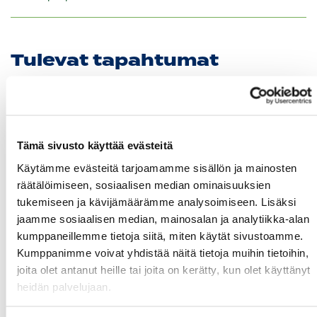
Tulevat tapahtumat
10.08.
Green Card kurssi Ma 10.8. klo 17-21
10.08.
Tämä sivusto käyttää evästeitä
Pariskuntagolf 5/7
Käytämme evästeitä tarjoamamme sisällön ja mainosten
räätälöimiseen, sosiaalisen median ominaisuuksien
11.08.
tukemiseen ja kävijämäärämme analysoimiseen. Lisäksi
Senioritiistai 12
jaamme sosiaalisen median, mainosalan ja analytiikka-alan
kumppaneillemme tietoja siitä, miten käytät sivustoamme.
12.08.
Kumppanimme voivat yhdistää näitä tietoja muihin tietoihin,
Green Card kurssi Ke 12.8. klo 16:30-20:30
joita olet antanut heille tai joita on kerätty, kun olet käyttänyt
heidän palvelujaan.
13.08.
Seuraottelu SHG-PGK