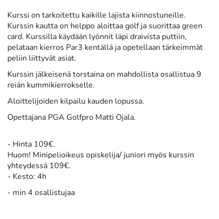
Kurssi on tarkoitettu kaikille lajista kiinnostuneille.
Kurssin kautta on helppo aloittaa golf ja suorittaa green
card. Kurssilla käydään lyönnit läpi draivista puttiin,
pelataan kierros Par3 kentällä ja opetellaan tärkeimmät
peliin liittyvät asiat.
Kurssin jälkeisenä torstaina on mahdollista osallistua 9
reiän kummikierrokselle.
Aloittelijoiden kilpailu kauden lopussa.
Opettajana PGA Golfpro Matti Ojala.
- Hinta 109€.
​Huom!
Minipelioikeus opiskelija/ juniori myös kurssin
yhteydessä 109€.
- Kesto: 4h
- min 4 osallistujaa