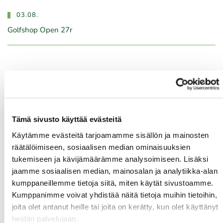
03.08.
Golfshop Open 27r
Tulevat tapahtumat
08.08.
IKH Milwaukee Open
Tämä sivusto käyttää evästeitä
10.08.
Käytämme evästeitä tarjoamamme sisällön ja mainosten
räätälöimiseen, sosiaalisen median ominaisuuksien
Green Card kurssi Ma 10.8. klo 17-21
tukemiseen ja kävijämäärämme analysoimiseen. Lisäksi
10.08.
jaamme sosiaalisen median, mainosalan ja analytiikka-alan
kumppaneillemme tietoja siitä, miten käytät sivustoamme.
Pariskuntagolf 5/7
Kumppanimme voivat yhdistää näitä tietoja muihin tietoihin,
11.08.
joita olet antanut heille tai joita on kerätty, kun olet käyttänyt
Senioritiistai 12
heidän palvelujaan.