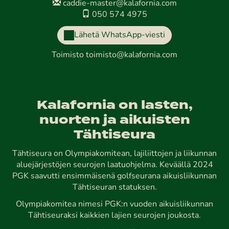
caddie-master@kalafornia.com
050 574 4975
Lähetä WhatsApp-viesti
Toimisto
toimisto@kalafornia.com
Kalafornia on lasten,
nuorten ja aikuisten
Tähtiseura
Tähtiseura on Olympiakomitean, lajiliittojen ja liikunnan
aluejärjestöjen seurojen laatuohjelma. Keväällä 2024
PGK saavutti ensimmäisenä golfseurana aikuisliikunnan
Tähtiseuran statuksen.
Olympiakomitea nimesi PGK:n vuoden aikuisliikunnan
Tähtiseuraksi kaikkien lajien seurojen joukosta.