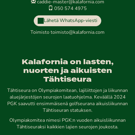
caddie-master@kalafornia.com
050 574 4975
Lähetä WhatsApp-viesti
Toimisto
toimisto@kalafornia.com
Kalafornia on lasten,
nuorten ja aikuisten
Tähtiseura
Tähtiseura on Olympiakomitean, lajiliittojen ja liikunnan
aluejärjestöjen seurojen laatuohjelma. Keväällä 2024
PGK saavutti ensimmäisenä golfseurana aikuisliikunnan
Tähtiseuran statuksen.
Olympiakomitea nimesi PGK:n vuoden aikuisliikunnan
Tähtiseuraksi kaikkien lajien seurojen joukosta.