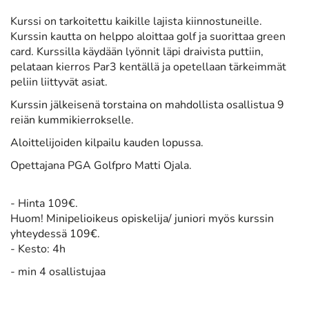
Kurssi on tarkoitettu kaikille lajista kiinnostuneille.
Kurssin kautta on helppo aloittaa golf ja suorittaa green
card. Kurssilla käydään lyönnit läpi draivista puttiin,
pelataan kierros Par3 kentällä ja opetellaan tärkeimmät
peliin liittyvät asiat.
Kurssin jälkeisenä torstaina on mahdollista osallistua 9
reiän kummikierrokselle.
Aloittelijoiden kilpailu kauden lopussa.
Opettajana PGA Golfpro Matti Ojala.
- Hinta 109€.
​Huom!
Minipelioikeus opiskelija/ juniori myös kurssin
yhteydessä 109€.
- Kesto: 4h
- min 4 osallistujaa