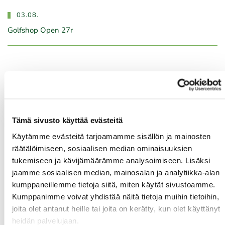
03.08.
Golfshop Open 27r
Tulevat tapahtumat
10.08.
Green Card kurssi Ma 10.8. klo 17-21
Tämä sivusto käyttää evästeitä
10.08.
Käytämme evästeitä tarjoamamme sisällön ja mainosten
räätälöimiseen, sosiaalisen median ominaisuuksien
Pariskuntagolf 5/7
tukemiseen ja kävijämäärämme analysoimiseen. Lisäksi
11.08.
jaamme sosiaalisen median, mainosalan ja analytiikka-alan
kumppaneillemme tietoja siitä, miten käytät sivustoamme.
Senioritiistai 12
Kumppanimme voivat yhdistää näitä tietoja muihin tietoihin,
12.08.
joita olet antanut heille tai joita on kerätty, kun olet käyttänyt
Green Card kurssi Ke 12.8. klo 16:30-20:30
heidän palvelujaan.