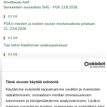
Ilmoittaudu heti!
​​​​​​​Senioreiden seuraottelu SHG - PGK 13.8.2026.
03.08.
PGK:n miesten ja naisten seuran mestaruudesta pelataan
21.-23.8.2026
03.08.
Tule töihin Kalafornian asiakaspalveluun
03.08.
Golfshop Open 27r
Tulevat tapahtumat
Tämä sivusto käyttää evästeitä
Käytämme evästeitä tarjoamamme sisällön ja mainosten
räätälöimiseen, sosiaalisen median ominaisuuksien
08.08.
tukemiseen ja kävijämäärämme analysoimiseen. Lisäksi
IKH Milwaukee Open
jaamme sosiaalisen median, mainosalan ja analytiikka-alan