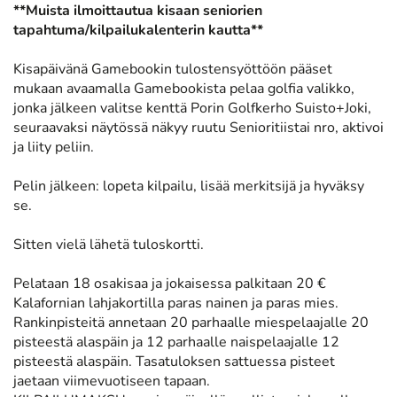
**Muista ilmoittautua kisaan seniorien
tapahtuma/kilpailukalenterin kautta**
Kisapäivänä Gamebookin tulostensyöttöön pääset
mukaan avaamalla Gamebookista pelaa golfia valikko,
jonka jälkeen valitse kenttä Porin Golfkerho Suisto+Joki,
seuraavaksi näytössä näkyy ruutu Senioritiistai nro, aktivoi
ja liity peliin.
Pelin jälkeen: lopeta kilpailu, lisää merkitsijä ja hyväksy
se.
Sitten vielä lähetä tuloskortti.
Pelataan 18 osakisaa ja jokaisessa palkitaan 20 €
Kalafornian lahjakortilla paras nainen ja paras mies.
Rankinpisteitä annetaan 20 parhaalle miespelaajalle 20
pisteestä alaspäin ja 12 parhaalle naispelaajalle 12
pisteestä alaspäin. Tasatuloksen sattuessa pisteet
jaetaan viimevuotiseen tapaan.