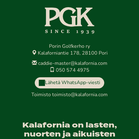
Porin Golfkerho ry
Kalaforniantie 178, 28100 Pori
caddie-master@kalafornia.com
050 574 4975
Lähetä WhatsApp-viesti
Toimisto
toimisto@kalafornia.com
Kalafornia on lasten,
nuorten ja aikuisten