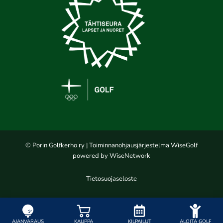
© Porin Golfkerho ry
| Toiminnanohjausjärjestelmä
WiseGolf
powered by
WiseNetwork
Tietosuojaseloste
AJANVARAUS
KAUPPA
KILPAILUT
ALOITA GOLF