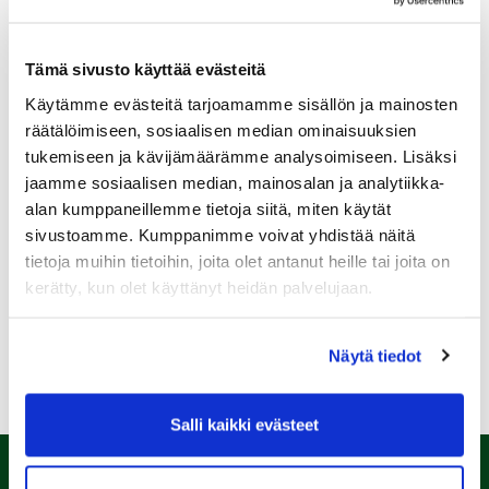
Tämä sivusto käyttää evästeitä
Käytämme evästeitä tarjoamamme sisällön ja mainosten
Sukupuoli:
räätälöimiseen, sosiaalisen median ominaisuuksien
tukemiseen ja kävijämäärämme analysoimiseen. Lisäksi
jaamme sosiaalisen median, mainosalan ja analytiikka-
Rekisteröidy
alan kumppaneillemme tietoja siitä, miten käytät
Haluan tilata Kalafornia uutiskirjeen
sivustoamme. Kumppanimme voivat yhdistää näitä
tietoja muihin tietoihin, joita olet antanut heille tai joita on
Olen lukenut
tietosuojaselosteen
ja hyväksyn
henkilötietojeni käsittelyn (*)
kerätty, kun olet käyttänyt heidän palvelujaan.
(*) Tieto on pakollinen
Näytä tiedot
Salli kaikki evästeet