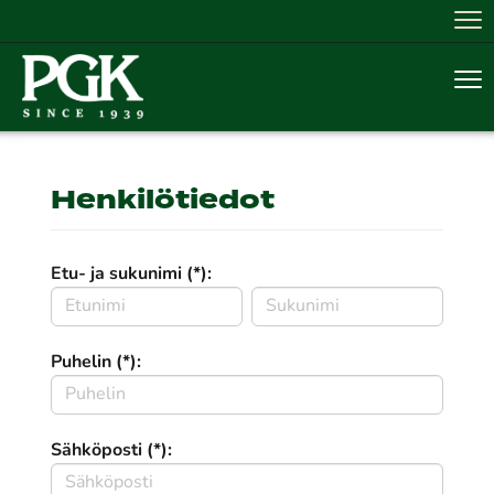
Nav
Nav
Henkilötiedot
Etu- ja sukunimi (*):
Puhelin (*):
Sähköposti (*):