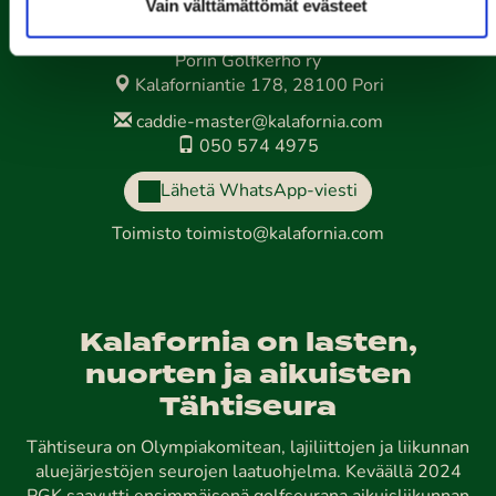
Vain välttämättömät evästeet
Porin Golfkerho ry
Kalaforniantie 178, 28100 Pori
caddie-master@kalafornia.com
050 574 4975
Lähetä WhatsApp-viesti
Toimisto
toimisto@kalafornia.com
Kalafornia on lasten,
nuorten ja aikuisten
Tähtiseura
Tähtiseura on Olympiakomitean, lajiliittojen ja liikunnan
aluejärjestöjen seurojen laatuohjelma. Keväällä 2024