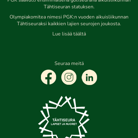
PGK saavutti ensimmäisenä golfseurana aikuisliikunnan
Tähtiseuran statuksen.
Olympiakomitea nimesi PGK:n vuoden aikuisliikunnan
Tähtiseuraksi kaikkien lajien seurojen joukosta.
Lue lisää täältä
Seuraa meitä