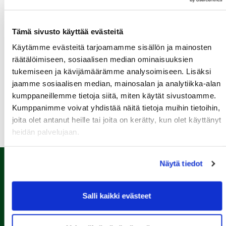
Senioritiistai 12
Tämä sivusto käyttää evästeitä
12.08.
Green Card kurssi Ke 12.8. klo 16:30-20:30
Käytämme evästeitä tarjoamamme sisällön ja mainosten
räätälöimiseen, sosiaalisen median ominaisuuksien
13.08.
tukemiseen ja kävijämäärämme analysoimiseen. Lisäksi
Seuraottelu SHG-PGK
jaamme sosiaalisen median, mainosalan ja analytiikka-alan
kumppaneillemme tietoja siitä, miten käytät sivustoamme.
Kaikki tapahtumat >>
Kumppanimme voivat yhdistää näitä tietoja muihin tietoihin,
joita olet antanut heille tai joita on kerätty, kun olet käyttänyt
heidän palvelujaan.
Näytä tiedot
Salli kaikki evästeet