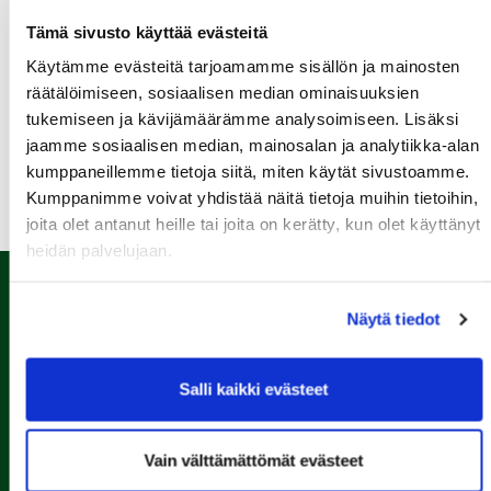
Tämä sivusto käyttää evästeitä
Green Card kurssi Ke 12.8. klo 16:30-20:30
Käytämme evästeitä tarjoamamme sisällön ja mainosten
13.08.
räätälöimiseen, sosiaalisen median ominaisuuksien
Seuraottelu SHG-PGK
tukemiseen ja kävijämäärämme analysoimiseen. Lisäksi
jaamme sosiaalisen median, mainosalan ja analytiikka-alan
Kaikki tapahtumat >>
kumppaneillemme tietoja siitä, miten käytät sivustoamme.
Kumppanimme voivat yhdistää näitä tietoja muihin tietoihin,
joita olet antanut heille tai joita on kerätty, kun olet käyttänyt
heidän palvelujaan.
Näytä tiedot
Salli kaikki evästeet
Vain välttämättömät evästeet
Porin Golfkerho ry