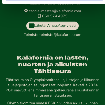
Kalaforniantie 178, 28100 Pori
caddie-master@kalafornia.com
050 574 4975
Lähetä WhatsApp-viesti
Toimisto
toimisto@kalafornia.com
Kalafornia on lasten,
nuorten ja aikuisten
Tähtiseura
Tähtiseura on Olympiakomitean, lajiliittojen ja liikunnan
aluejärjestöjen seurojen laatuohjelma. Keväällä 2024
PGK saavutti ensimmäisenä golfseurana aikuisliikunnan
Tähtiseuran statuksen.
Olympiakomitea nimesi PGK:n vuoden aikuisliikunnan