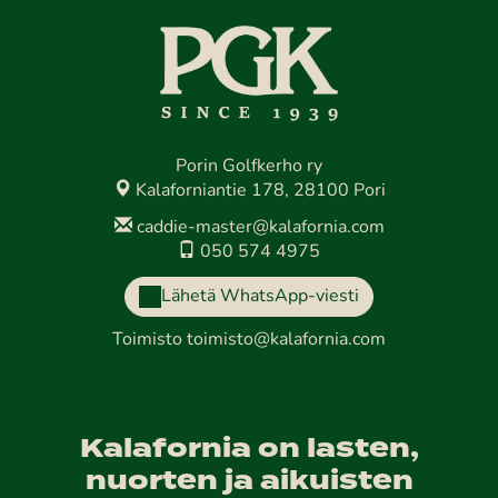
Porin Golfkerho ry
Kalaforniantie 178, 28100 Pori
caddie-master@kalafornia.com
050 574 4975
Lähetä WhatsApp-viesti
Toimisto
toimisto@kalafornia.com
Kalafornia on lasten,
nuorten ja aikuisten