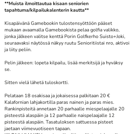
**Muista ilmoittautua kisaan seniorien
tapahtuma/kilpailukalenterin kautta**
Kisapäivänä Gamebookin tulostensyöttöön pääset
mukaan avaamalla Gamebookista pelaa golfia valikko,
jonka jälkeen valitse kenttä Porin Golfkerho Suisto+Joki,
seuraavaksi näytössä näkyy ruutu Senioritiistai nro, aktivoi
ja liity peliin.
Pelin jälkeen: lopeta kilpailu, lisää merkitsijä ja hyväksy
se.
Sitten vielä lähetä tuloskortti.
Pelataan 18 osakisaa ja jokaisessa palkitaan 20 €
Kalafornian lahjakortilla paras nainen ja paras mies.
Rankinpisteitä annetaan 20 parhaalle miespelaajalle 20
pisteestä alaspäin ja 12 parhaalle naispelaajalle 12
pisteestä alaspäin. Tasatuloksen sattuessa pisteet
jaetaan viimevuotiseen tapaan.