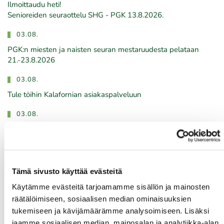
Ilmoittaudu heti!
​​​​​​​Senioreiden seuraottelu SHG - PGK 13.8.2026.
03.08.
PGK:n miesten ja naisten seuran mestaruudesta pelataan
21.-23.8.2026
03.08.
Tule töihin Kalafornian asiakaspalveluun
03.08.
Golfshop Open 27r
Tulevat tapahtumat
Tämä sivusto käyttää evästeitä
Käytämme evästeitä tarjoamamme sisällön ja mainosten
räätälöimiseen, sosiaalisen median ominaisuuksien
08.08.
tukemiseen ja kävijämäärämme analysoimiseen. Lisäksi
IKH Milwaukee Open
jaamme sosiaalisen median, mainosalan ja analytiikka-alan