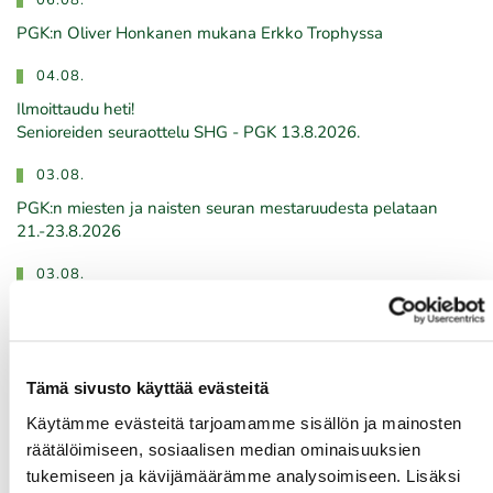
06.08.
PGK:n Oliver Honkanen mukana Erkko Trophyssa
04.08.
Ilmoittaudu heti!
​​​​​​​Senioreiden seuraottelu SHG - PGK 13.8.2026.
03.08.
PGK:n miesten ja naisten seuran mestaruudesta pelataan
21.-23.8.2026
03.08.
Tule töihin Kalafornian asiakaspalveluun
Tämä sivusto käyttää evästeitä
Tulevat tapahtumat
Käytämme evästeitä tarjoamamme sisällön ja mainosten
räätälöimiseen, sosiaalisen median ominaisuuksien
10.08.
tukemiseen ja kävijämäärämme analysoimiseen. Lisäksi
Green Card kurssi Ma 10.8. klo 17-21