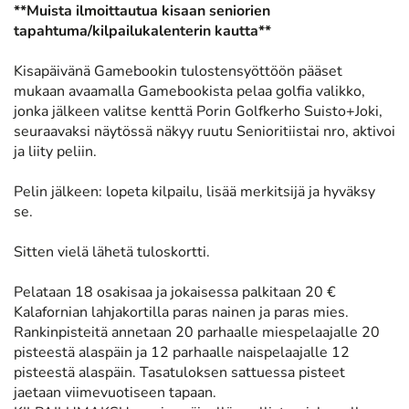
**Muista ilmoittautua kisaan seniorien
tapahtuma/kilpailukalenterin kautta**
Kisapäivänä Gamebookin tulostensyöttöön pääset
mukaan avaamalla Gamebookista pelaa golfia valikko,
jonka jälkeen valitse kenttä Porin Golfkerho Suisto+Joki,
seuraavaksi näytössä näkyy ruutu Senioritiistai nro, aktivoi
ja liity peliin.
Pelin jälkeen: lopeta kilpailu, lisää merkitsijä ja hyväksy
se.
Sitten vielä lähetä tuloskortti.
Pelataan 18 osakisaa ja jokaisessa palkitaan 20 €
Kalafornian lahjakortilla paras nainen ja paras mies.
Rankinpisteitä annetaan 20 parhaalle miespelaajalle 20
pisteestä alaspäin ja 12 parhaalle naispelaajalle 12
pisteestä alaspäin. Tasatuloksen sattuessa pisteet
jaetaan viimevuotiseen tapaan.