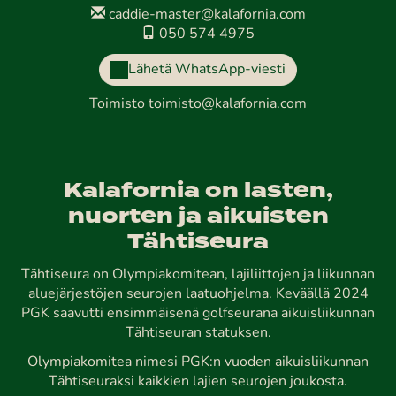
caddie-master@kalafornia.com
050 574 4975
Lähetä WhatsApp-viesti
Toimisto
toimisto@kalafornia.com
Kalafornia on lasten,
nuorten ja aikuisten
Tähtiseura
Tähtiseura on Olympiakomitean, lajiliittojen ja liikunnan
aluejärjestöjen seurojen laatuohjelma. Keväällä 2024
PGK saavutti ensimmäisenä golfseurana aikuisliikunnan
Tähtiseuran statuksen.
Olympiakomitea nimesi PGK:n vuoden aikuisliikunnan
Tähtiseuraksi kaikkien lajien seurojen joukosta.