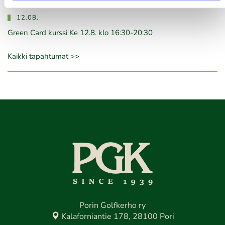
12.08.
Green Card kurssi Ke 12.8. klo 16:30-20:30
Kaikki tapahtumat >>
Porin Golfkerho ry
Kalaforniantie 178, 28100 Pori